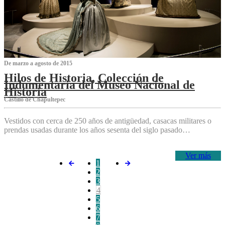
De marzo a agosto de 2015
Hilos de Historia, Colección de
Indumentaria del Museo Nacional de
Historia
Castillo de Chapultepec
Vestidos con cerca de 250 años de antigüedad, casacas militares o
prendas usadas durante los años sesenta del siglo pasado…
Ver más
1
2
3
4
5
6
7