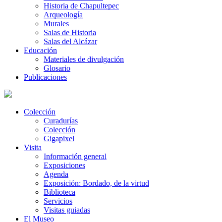
Historia de Chapultepec
Arqueología
Murales
Salas de Historia
Salas del Alcázar
Educación
Materiales de divulgación
Glosario
Publicaciones
Colección
Curadurías
Colección
Gigapixel
Visita
Información general
Exposiciones
Agenda
Exposición: Bordado, de la virtud
Biblioteca
Servicios
Visitas guiadas
El Museo