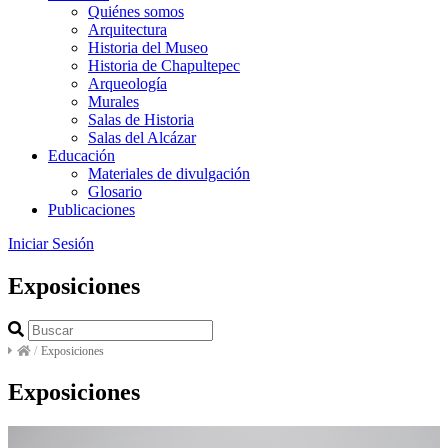
Quiénes somos
Arquitectura
Historia del Museo
Historia de Chapultepec
Arqueología
Murales
Salas de Historia
Salas del Alcázar
Educación
Materiales de divulgación
Glosario
Publicaciones
Iniciar Sesión
Exposiciones
/
Exposiciones
Exposiciones