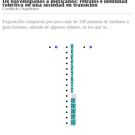
De novohispanos a mexicanos: retratos e identidad
colectiva en una sociedad en transición
Castillo de Chapultepec
Exposición compuesta por poco más de 100 pinturas de mediano y
gran formato, además de algunos objetos, en los que se…
1
2
3
4
5
6
7
8
9
10
11
12
13
14
15