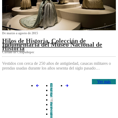
De marzo a agosto de 2015
Hilos de Historia, Colección de
Indumentaria del Museo Nacional de
Historia
Castillo de Chapultepec
Vestidos con cerca de 250 años de antigüedad, casacas militares o
prendas usadas durante los años sesenta del siglo pasado…
Ver más
1
2
3
4
5
6
7