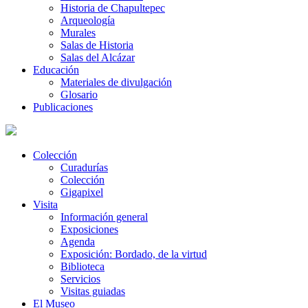
Historia de Chapultepec
Arqueología
Murales
Salas de Historia
Salas del Alcázar
Educación
Materiales de divulgación
Glosario
Publicaciones
Colección
Curadurías
Colección
Gigapixel
Visita
Información general
Exposiciones
Agenda
Exposición: Bordado, de la virtud
Biblioteca
Servicios
Visitas guiadas
El Museo