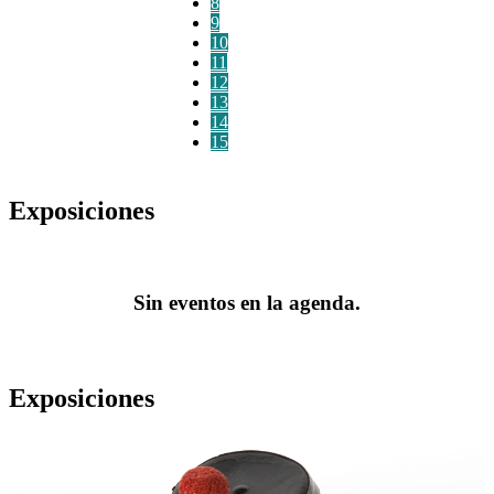
8
9
10
11
12
13
14
15
Exposiciones
Sin eventos en la agenda.
Exposiciones