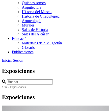
Quiénes somos
Arquitectura
Historia del Museo
Historia de Chapultepec
Arqueología
Murales
Salas de Historia
Salas del Alcázar
Educación
Materiales de divulgación
Glosario
Publicaciones
Iniciar Sesión
Exposiciones
/
Exposiciones
Exposiciones