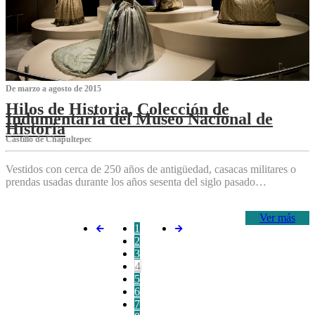
De marzo a agosto de 2015
Hilos de Historia, Colección de
Indumentaria del Museo Nacional de
Historia
Castillo de Chapultepec
Vestidos con cerca de 250 años de antigüedad, casacas militares o
prendas usadas durante los años sesenta del siglo pasado…
Ver más
1
2
3
4
5
6
7