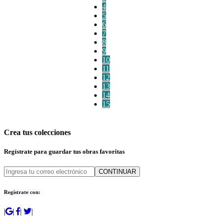
4
5
6
7
8
9
10
11
12
13
14
15
Crea tus colecciones
Regístrate para guardar tus obras favoritas
CONTINUAR
Regístrate con:
|
|
|
|