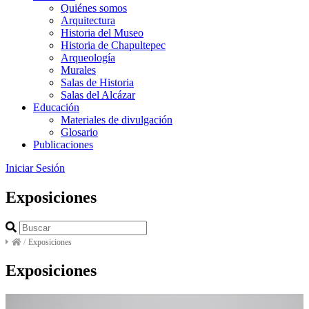
Quiénes somos
Arquitectura
Historia del Museo
Historia de Chapultepec
Arqueología
Murales
Salas de Historia
Salas del Alcázar
Educación
Materiales de divulgación
Glosario
Publicaciones
Iniciar Sesión
Exposiciones
/
Exposiciones
Exposiciones