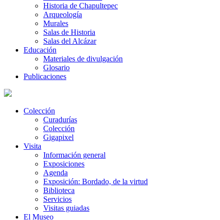
Historia de Chapultepec
Arqueología
Murales
Salas de Historia
Salas del Alcázar
Educación
Materiales de divulgación
Glosario
Publicaciones
Colección
Curadurías
Colección
Gigapixel
Visita
Información general
Exposiciones
Agenda
Exposición: Bordado, de la virtud
Biblioteca
Servicios
Visitas guiadas
El Museo