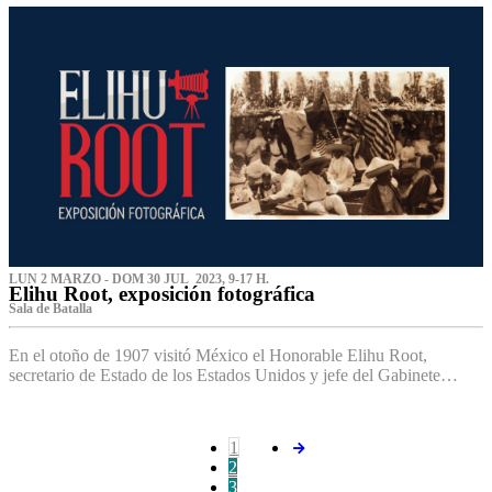
LUN 2 MARZO - DOM 30 JUL 2023, 9-17 H.
Elihu Root, exposición fotográfica
Sala de Batalla
En el otoño de 1907 visitó México el Honorable Elihu Root,
secretario de Estado de los Estados Unidos y jefe del Gabinete…
1
2
3