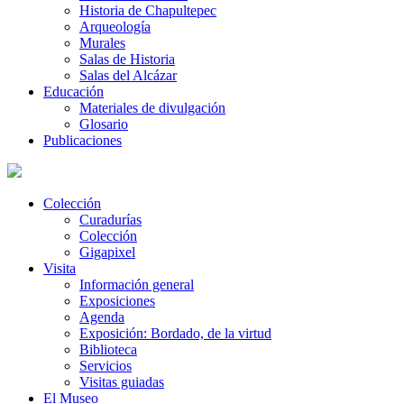
Historia de Chapultepec
Arqueología
Murales
Salas de Historia
Salas del Alcázar
Educación
Materiales de divulgación
Glosario
Publicaciones
Colección
Curadurías
Colección
Gigapixel
Visita
Información general
Exposiciones
Agenda
Exposición: Bordado, de la virtud
Biblioteca
Servicios
Visitas guiadas
El Museo