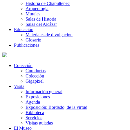
Historia de Chapultepec
Arqueología
Murales
Salas de Historia
Salas del Alcázar
Educación
Materiales de divulgación
Glosario
Publicaciones
Colección
Curadurías
Colección
Gigapixel
Visita
Información general
Exposiciones
Agenda
Exposición: Bordado, de la virtud
Biblioteca
Servicios
Visitas guiadas
El Museo