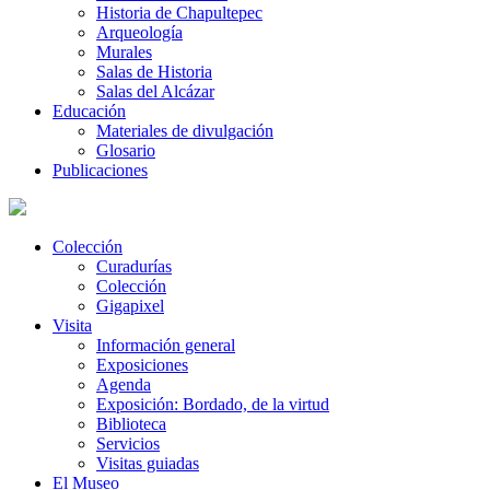
Historia de Chapultepec
Arqueología
Murales
Salas de Historia
Salas del Alcázar
Educación
Materiales de divulgación
Glosario
Publicaciones
Colección
Curadurías
Colección
Gigapixel
Visita
Información general
Exposiciones
Agenda
Exposición: Bordado, de la virtud
Biblioteca
Servicios
Visitas guiadas
El Museo