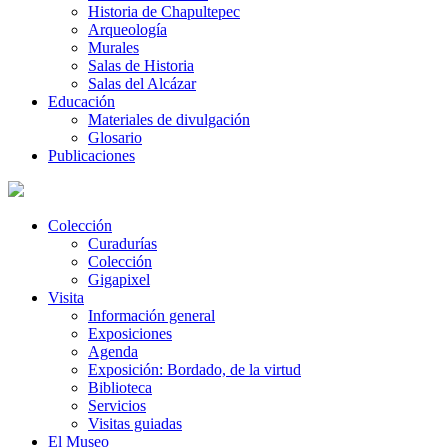
Historia de Chapultepec
Arqueología
Murales
Salas de Historia
Salas del Alcázar
Educación
Materiales de divulgación
Glosario
Publicaciones
Colección
Curadurías
Colección
Gigapixel
Visita
Información general
Exposiciones
Agenda
Exposición: Bordado, de la virtud
Biblioteca
Servicios
Visitas guiadas
El Museo