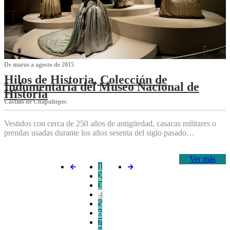
De marzo a agosto de 2015
Hilos de Historia, Colección de
Indumentaria del Museo Nacional de
Historia
Castillo de Chapultepec
Vestidos con cerca de 250 años de antigüedad, casacas militares o
prendas usadas durante los años sesenta del siglo pasado…
Ver más
1
2
3
4
5
6
7