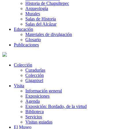
Historia de Chapultepec
Arqueología
Murales
Salas de Historia
Salas del Alcázar
Educación
Materiales de divulgación
Glosario
Publicaciones
Colección
Curadurías
Colección
Gigapixel
Visita
Información general
Exposiciones
Agenda
Exposición: Bordado, de la virtud
Biblioteca
Servicios
Visitas guiadas
El Museo