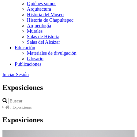
Quiénes somos
Arquitectura
Historia del Museo
Historia de Chapultepec
Arqueología
Murales
Salas de Historia
Salas del Alcázar
Educación
Materiales de divulgación
Glosario
Publicaciones
Iniciar Sesión
Exposiciones
/
Exposiciones
Exposiciones