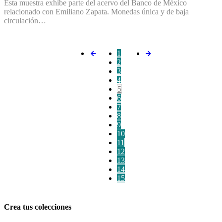
Esta muestra exhibe parte del acervo del Banco de México
relacionado con Emiliano Zapata. Monedas única y de baja
circulación…
1
2
3
4
5
6
7
8
9
10
11
12
13
14
15
Crea tus colecciones