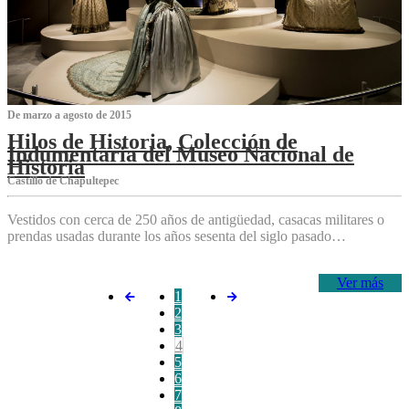
De marzo a agosto de 2015
Hilos de Historia, Colección de
Indumentaria del Museo Nacional de
Historia
Castillo de Chapultepec
Vestidos con cerca de 250 años de antigüedad, casacas militares o
prendas usadas durante los años sesenta del siglo pasado…
Ver más
1
2
3
4
5
6
7