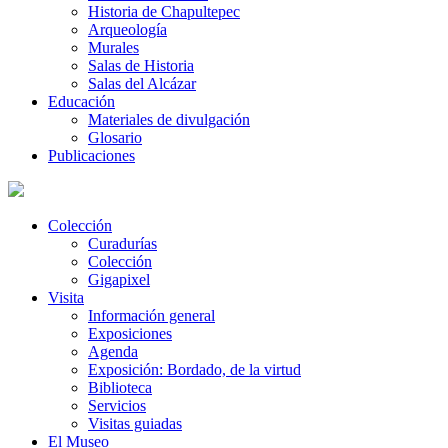
Historia de Chapultepec
Arqueología
Murales
Salas de Historia
Salas del Alcázar
Educación
Materiales de divulgación
Glosario
Publicaciones
Colección
Curadurías
Colección
Gigapixel
Visita
Información general
Exposiciones
Agenda
Exposición: Bordado, de la virtud
Biblioteca
Servicios
Visitas guiadas
El Museo