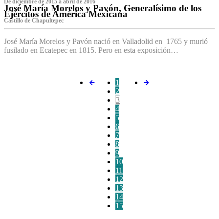
De diciembre de 2015 a abril de 2016
José María Morelos y Pavón, Generalísimo de los
Ejércitos de América Mexicana
C‌astillo de Chapultepec
José María Morelos y Pavón nació en Valladolid en 1765 y murió
fusilado en Ecatepec en 1815. Pero en esta exposición…
1
2
3
4
5
6
7
8
9
10
11
12
13
14
15