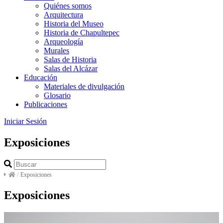
Quiénes somos
Arquitectura
Historia del Museo
Historia de Chapultepec
Arqueología
Murales
Salas de Historia
Salas del Alcázar
Educación
Materiales de divulgación
Glosario
Publicaciones
Iniciar Sesión
Exposiciones
/
Exposiciones
Exposiciones