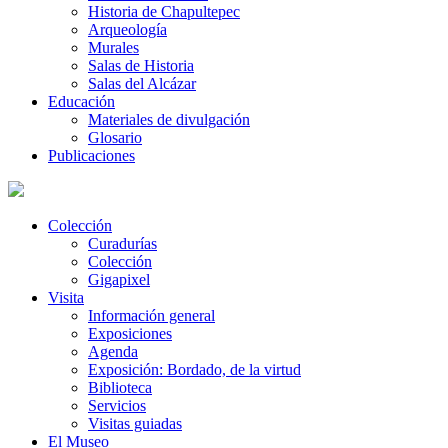
Historia de Chapultepec
Arqueología
Murales
Salas de Historia
Salas del Alcázar
Educación
Materiales de divulgación
Glosario
Publicaciones
Colección
Curadurías
Colección
Gigapixel
Visita
Información general
Exposiciones
Agenda
Exposición: Bordado, de la virtud
Biblioteca
Servicios
Visitas guiadas
El Museo