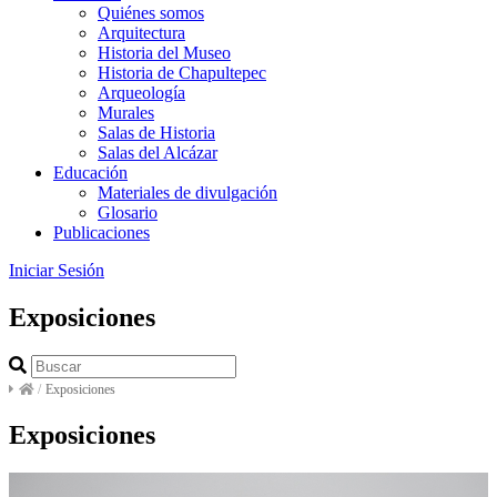
Quiénes somos
Arquitectura
Historia del Museo
Historia de Chapultepec
Arqueología
Murales
Salas de Historia
Salas del Alcázar
Educación
Materiales de divulgación
Glosario
Publicaciones
Iniciar Sesión
Exposiciones
/
Exposiciones
Exposiciones