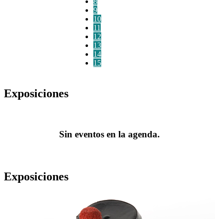
8
9
10
11
12
13
14
15
Exposiciones
Sin eventos en la agenda.
Exposiciones