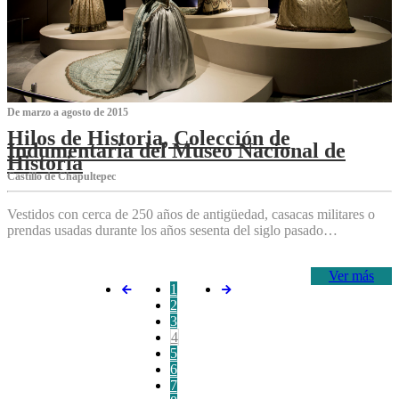
De marzo a agosto de 2015
Hilos de Historia, Colección de
Indumentaria del Museo Nacional de
Historia
Castillo de Chapultepec
Vestidos con cerca de 250 años de antigüedad, casacas militares o
prendas usadas durante los años sesenta del siglo pasado…
Ver más
1
2
3
4
5
6
7