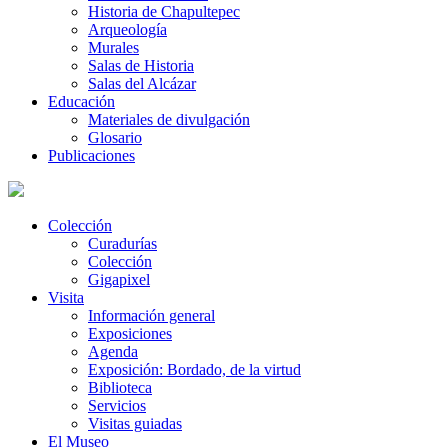
Historia de Chapultepec
Arqueología
Murales
Salas de Historia
Salas del Alcázar
Educación
Materiales de divulgación
Glosario
Publicaciones
Colección
Curadurías
Colección
Gigapixel
Visita
Información general
Exposiciones
Agenda
Exposición: Bordado, de la virtud
Biblioteca
Servicios
Visitas guiadas
El Museo