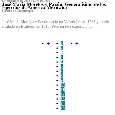
De diciembre de 2015 a abril de 2016
José María Morelos y Pavón, Generalísimo de los
Ejércitos de América Mexicana
C‌astillo de Chapultepec
José María Morelos y Pavón nació en Valladolid en 1765 y murió
fusilado en Ecatepec en 1815. Pero en esta exposición…
1
2
3
4
5
6
7
8
9
10
11
12
13
14
15