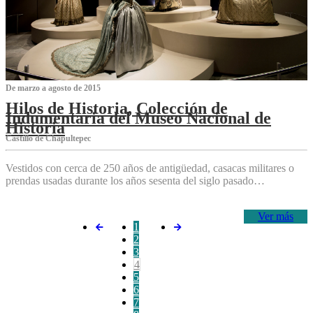
De marzo a agosto de 2015
Hilos de Historia, Colección de
Indumentaria del Museo Nacional de
Historia
Castillo de Chapultepec
Vestidos con cerca de 250 años de antigüedad, casacas militares o
prendas usadas durante los años sesenta del siglo pasado…
Ver más
1
2
3
4
5
6
7