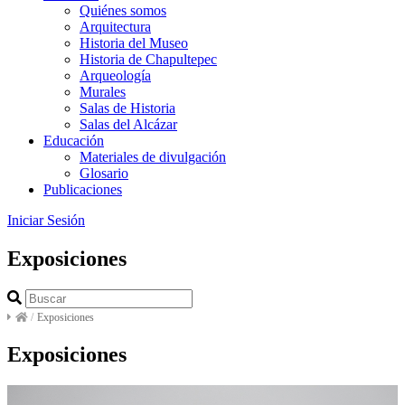
Quiénes somos
Arquitectura
Historia del Museo
Historia de Chapultepec
Arqueología
Murales
Salas de Historia
Salas del Alcázar
Educación
Materiales de divulgación
Glosario
Publicaciones
Iniciar Sesión
Exposiciones
/
Exposiciones
Exposiciones