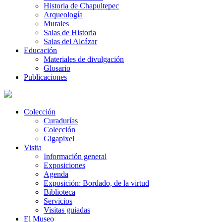
Historia de Chapultepec
Arqueología
Murales
Salas de Historia
Salas del Alcázar
Educación
Materiales de divulgación
Glosario
Publicaciones
Colección
Curadurías
Colección
Gigapixel
Visita
Información general
Exposiciones
Agenda
Exposición: Bordado, de la virtud
Biblioteca
Servicios
Visitas guiadas
El Museo