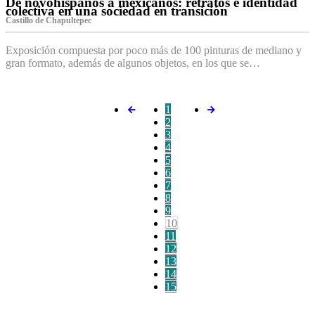
De novohispanos a mexicanos: retratos e identidad
colectiva en una sociedad en transición
Castillo de Chapultepec
Exposición compuesta por poco más de 100 pinturas de mediano y
gran formato, además de algunos objetos, en los que se…
1
2
3
4
5
6
7
8
9
10
11
12
13
14
15