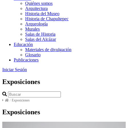
Quiénes somos
Arquitectura
Historia del Museo
Historia de Chapultepec
Arqueología
Murales
Salas de Historia
Salas del Alcázar
Educación
Materiales de divulgación
Glosario
Publicaciones
Iniciar Sesión
Exposiciones
/
Exposiciones
Exposiciones