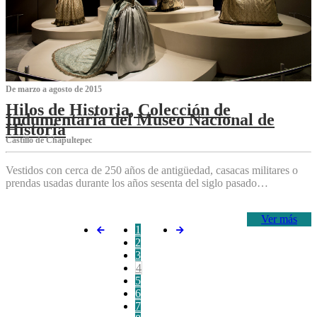
De marzo a agosto de 2015
Hilos de Historia, Colección de
Indumentaria del Museo Nacional de
Historia
Castillo de Chapultepec
Vestidos con cerca de 250 años de antigüedad, casacas militares o
prendas usadas durante los años sesenta del siglo pasado…
Ver más
1
2
3
4
5
6
7