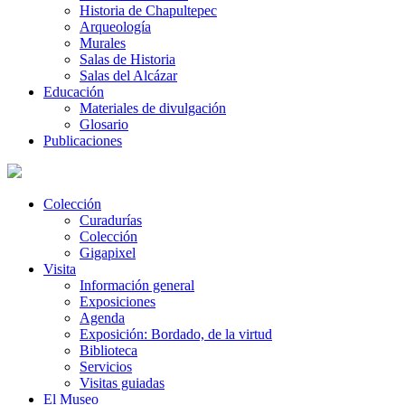
Historia de Chapultepec
Arqueología
Murales
Salas de Historia
Salas del Alcázar
Educación
Materiales de divulgación
Glosario
Publicaciones
Colección
Curadurías
Colección
Gigapixel
Visita
Información general
Exposiciones
Agenda
Exposición: Bordado, de la virtud
Biblioteca
Servicios
Visitas guiadas
El Museo