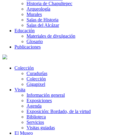
Historia de Chapultepec
Arqueología
Murales
Salas de Historia
Salas del Alcázar
Educación
Materiales de divulgación
Glosario
Publicaciones
Colección
Curadurías
Colección
Gigapixel
Visita
Información general
Exposiciones
Agenda
Exposición: Bordado, de la virtud
Biblioteca
Servicios
Visitas guiadas
El Museo