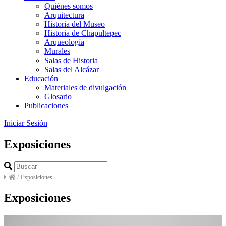
Quiénes somos
Arquitectura
Historia del Museo
Historia de Chapultepec
Arqueología
Murales
Salas de Historia
Salas del Alcázar
Educación
Materiales de divulgación
Glosario
Publicaciones
Iniciar Sesión
Exposiciones
/
Exposiciones
Exposiciones