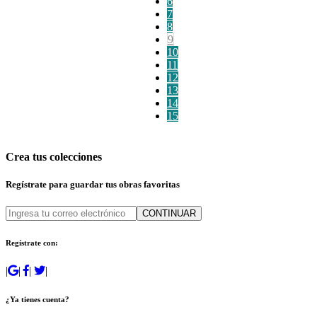
6
7
8
9
10
11
12
13
14
15
Crea tus colecciones
Regístrate para guardar tus obras favoritas
CONTINUAR
Regístrate con:
|
|
|
|
¿Ya tienes cuenta?