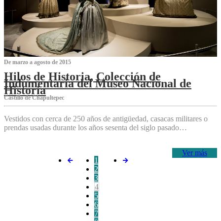
De marzo a agosto de 2015
Hilos de Historia, Colección de
Indumentaria del Museo Nacional de
Historia
Castillo de Chapultepec
Vestidos con cerca de 250 años de antigüedad, casacas militares o
prendas usadas durante los años sesenta del siglo pasado…
Ver más
1
2
3
4
5
6
7