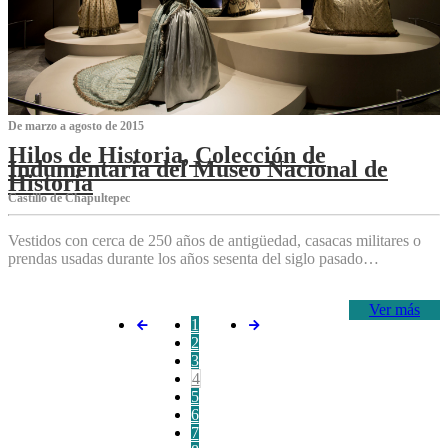
De marzo a agosto de 2015
Hilos de Historia, Colección de
Indumentaria del Museo Nacional de
Historia
Castillo de Chapultepec
Vestidos con cerca de 250 años de antigüedad, casacas militares o
prendas usadas durante los años sesenta del siglo pasado…
Ver más
1
2
3
4
5
6
7