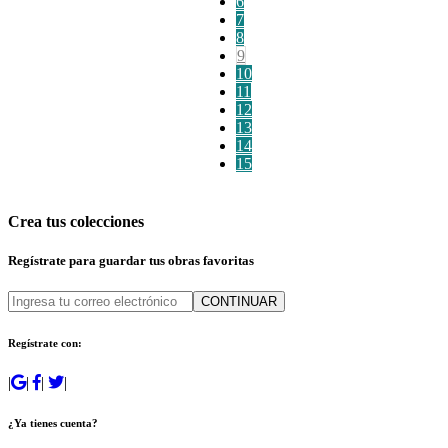
6
7
8
9
10
11
12
13
14
15
Crea tus colecciones
Regístrate para guardar tus obras favoritas
CONTINUAR
Regístrate con:
|
|
|
|
¿Ya tienes cuenta?