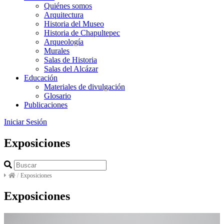
Quiénes somos
Arquitectura
Historia del Museo
Historia de Chapultepec
Arqueología
Murales
Salas de Historia
Salas del Alcázar
Educación
Materiales de divulgación
Glosario
Publicaciones
Iniciar Sesión
Exposiciones
/
Exposiciones
Exposiciones