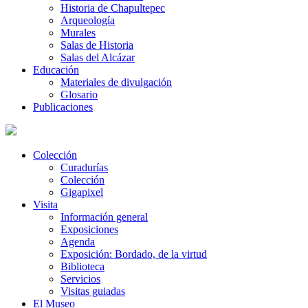
Historia de Chapultepec
Arqueología
Murales
Salas de Historia
Salas del Alcázar
Educación
Materiales de divulgación
Glosario
Publicaciones
Colección
Curadurías
Colección
Gigapixel
Visita
Información general
Exposiciones
Agenda
Exposición: Bordado, de la virtud
Biblioteca
Servicios
Visitas guiadas
El Museo