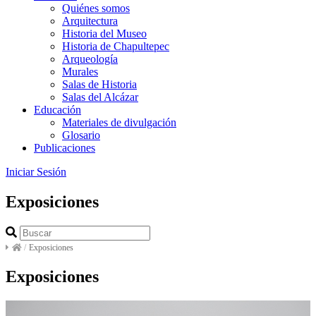
Quiénes somos
Arquitectura
Historia del Museo
Historia de Chapultepec
Arqueología
Murales
Salas de Historia
Salas del Alcázar
Educación
Materiales de divulgación
Glosario
Publicaciones
Iniciar Sesión
Exposiciones
/
Exposiciones
Exposiciones