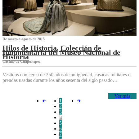
De marzo a agosto de 2015
Hilos de Historia, Colección de
Indumentaria del Museo Nacional de
Historia
Castillo de Chapultepec
Vestidos con cerca de 250 años de antigüedad, casacas militares o
prendas usadas durante los años sesenta del siglo pasado…
Ver más
1
2
3
4
5
6
7