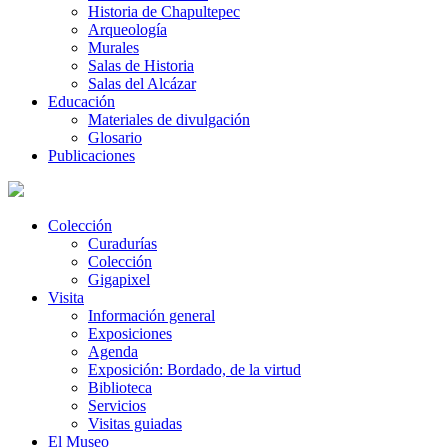
Historia de Chapultepec
Arqueología
Murales
Salas de Historia
Salas del Alcázar
Educación
Materiales de divulgación
Glosario
Publicaciones
Colección
Curadurías
Colección
Gigapixel
Visita
Información general
Exposiciones
Agenda
Exposición: Bordado, de la virtud
Biblioteca
Servicios
Visitas guiadas
El Museo