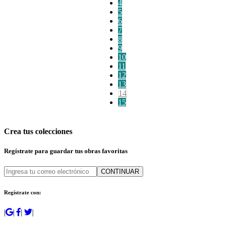
4
5
6
7
8
9
10
11
12
13
14
15
Crea tus colecciones
Regístrate para guardar tus obras favoritas
CONTINUAR
Regístrate con:
|
|
|
|