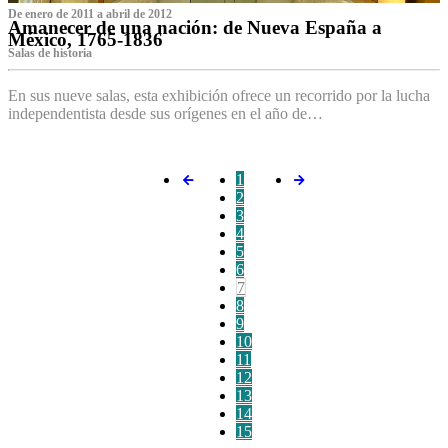
De enero de 2011 a abril de 2012
Amanecer de una nación: de Nueva España a
México, 1765-1836
Salas de historia
En sus nueve salas, esta exhibición ofrece un recorrido por la lucha
independentista desde sus orígenes en el año de…
1
2
3
4
5
6
7
8
9
10
11
12
13
14
15