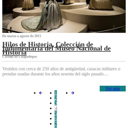
De marzo a agosto de 2015
Hilos de Historia, Colección de
Indumentaria del Museo Nacional de
Historia
Castillo de Chapultepec
Vestidos con cerca de 250 años de antigüedad, casacas militares o
prendas usadas durante los años sesenta del siglo pasado…
Ver más
1
2
3
4
5
6
7