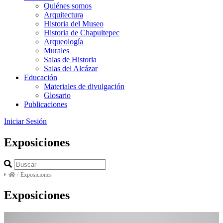
Quiénes somos
Arquitectura
Historia del Museo
Historia de Chapultepec
Arqueología
Murales
Salas de Historia
Salas del Alcázar
Educación
Materiales de divulgación
Glosario
Publicaciones
Iniciar Sesión
Exposiciones
/
Exposiciones
Exposiciones