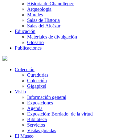
Historia de Chapultepec
Arqueología
Murales
Salas de Historia
Salas del Alcázar
Educación
Materiales de divulgación
Glosario
Publicaciones
Colección
Curadurías
Colección
Gigapixel
Visita
Información general
Exposiciones
Agenda
Exposición: Bordado, de la virtud
Biblioteca
Servicios
Visitas guiadas
El Museo