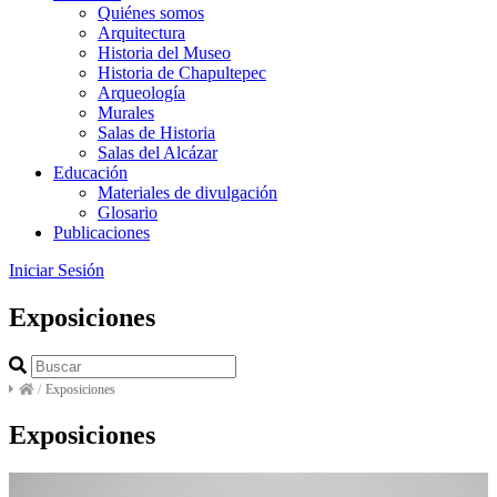
Quiénes somos
Arquitectura
Historia del Museo
Historia de Chapultepec
Arqueología
Murales
Salas de Historia
Salas del Alcázar
Educación
Materiales de divulgación
Glosario
Publicaciones
Iniciar Sesión
Exposiciones
/
Exposiciones
Exposiciones