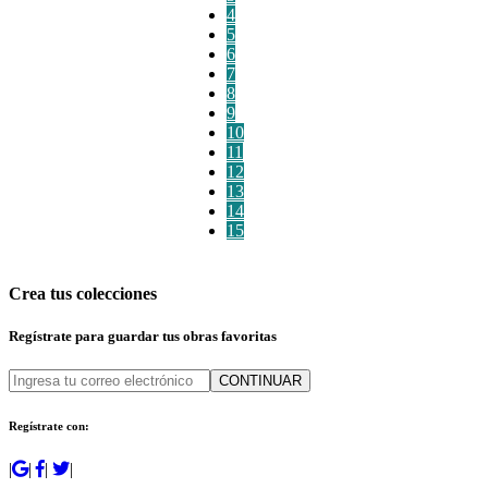
4
5
6
7
8
9
10
11
12
13
14
15
Crea tus colecciones
Regístrate para guardar tus obras favoritas
CONTINUAR
Regístrate con:
|
|
|
|