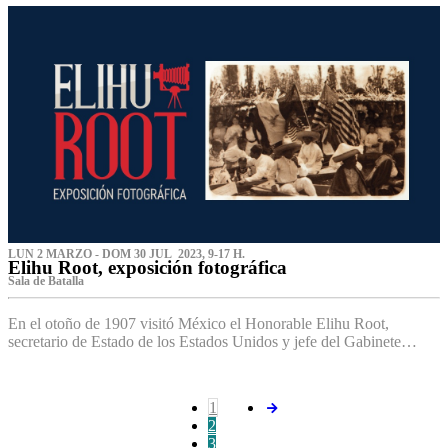
LUN 2 MARZO - DOM 30 JUL 2023, 9-17 H.
Elihu Root, exposición fotográfica
Sala de Batalla
En el otoño de 1907 visitó México el Honorable Elihu Root,
secretario de Estado de los Estados Unidos y jefe del Gabinete…
1
2
3