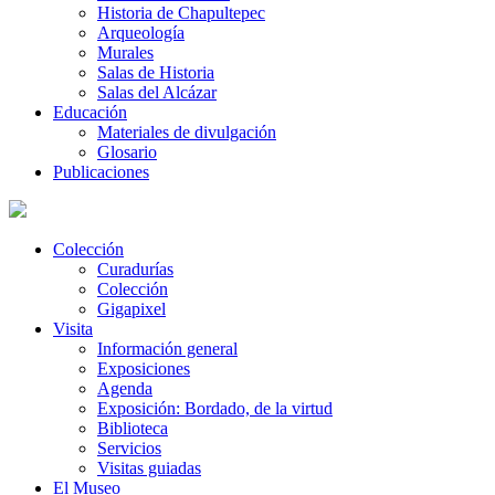
Historia de Chapultepec
Arqueología
Murales
Salas de Historia
Salas del Alcázar
Educación
Materiales de divulgación
Glosario
Publicaciones
Colección
Curadurías
Colección
Gigapixel
Visita
Información general
Exposiciones
Agenda
Exposición: Bordado, de la virtud
Biblioteca
Servicios
Visitas guiadas
El Museo