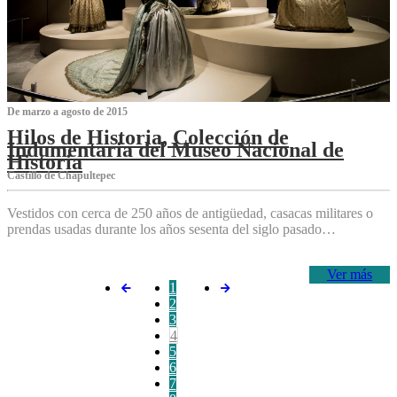
De marzo a agosto de 2015
Hilos de Historia, Colección de
Indumentaria del Museo Nacional de
Historia
Castillo de Chapultepec
Vestidos con cerca de 250 años de antigüedad, casacas militares o
prendas usadas durante los años sesenta del siglo pasado…
Ver más
1
2
3
4
5
6
7