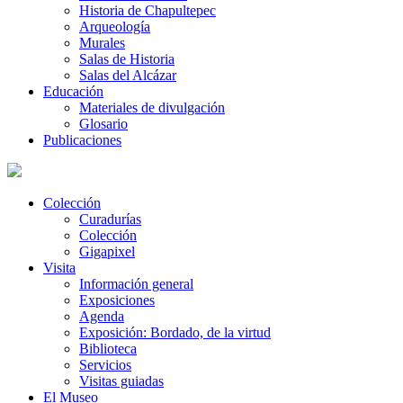
Historia de Chapultepec
Arqueología
Murales
Salas de Historia
Salas del Alcázar
Educación
Materiales de divulgación
Glosario
Publicaciones
Colección
Curadurías
Colección
Gigapixel
Visita
Información general
Exposiciones
Agenda
Exposición: Bordado, de la virtud
Biblioteca
Servicios
Visitas guiadas
El Museo