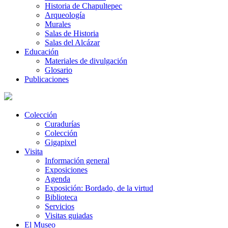
Historia de Chapultepec
Arqueología
Murales
Salas de Historia
Salas del Alcázar
Educación
Materiales de divulgación
Glosario
Publicaciones
Colección
Curadurías
Colección
Gigapixel
Visita
Información general
Exposiciones
Agenda
Exposición: Bordado, de la virtud
Biblioteca
Servicios
Visitas guiadas
El Museo