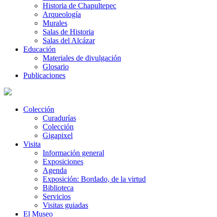
Historia de Chapultepec
Arqueología
Murales
Salas de Historia
Salas del Alcázar
Educación
Materiales de divulgación
Glosario
Publicaciones
Colección
Curadurías
Colección
Gigapixel
Visita
Información general
Exposiciones
Agenda
Exposición: Bordado, de la virtud
Biblioteca
Servicios
Visitas guiadas
El Museo