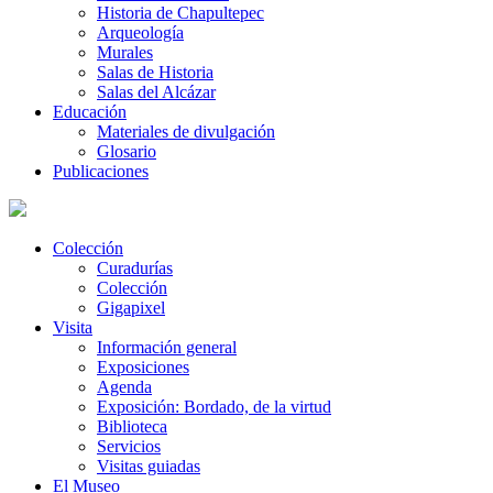
Historia de Chapultepec
Arqueología
Murales
Salas de Historia
Salas del Alcázar
Educación
Materiales de divulgación
Glosario
Publicaciones
Colección
Curadurías
Colección
Gigapixel
Visita
Información general
Exposiciones
Agenda
Exposición: Bordado, de la virtud
Biblioteca
Servicios
Visitas guiadas
El Museo