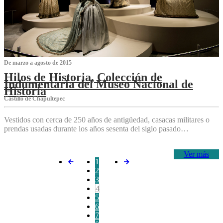
De marzo a agosto de 2015
Hilos de Historia, Colección de
Indumentaria del Museo Nacional de
Historia
Castillo de Chapultepec
Vestidos con cerca de 250 años de antigüedad, casacas militares o
prendas usadas durante los años sesenta del siglo pasado…
Ver más
1
2
3
4
5
6
7