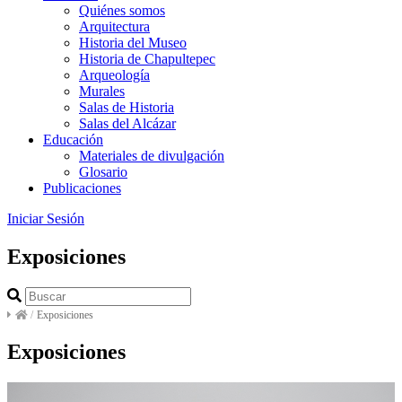
Quiénes somos
Arquitectura
Historia del Museo
Historia de Chapultepec
Arqueología
Murales
Salas de Historia
Salas del Alcázar
Educación
Materiales de divulgación
Glosario
Publicaciones
Iniciar Sesión
Exposiciones
/
Exposiciones
Exposiciones