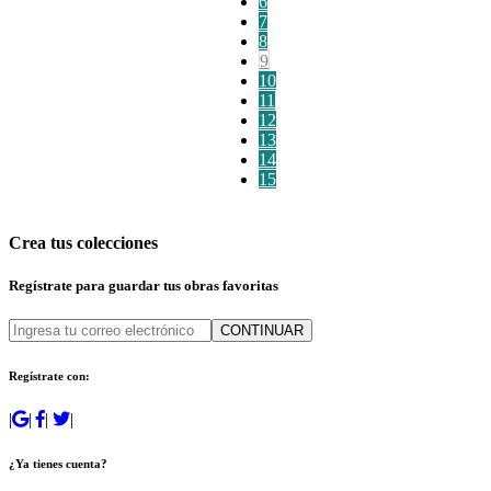
6
7
8
9
10
11
12
13
14
15
Crea tus colecciones
Regístrate para guardar tus obras favoritas
CONTINUAR
Regístrate con:
|
|
|
|
¿Ya tienes cuenta?