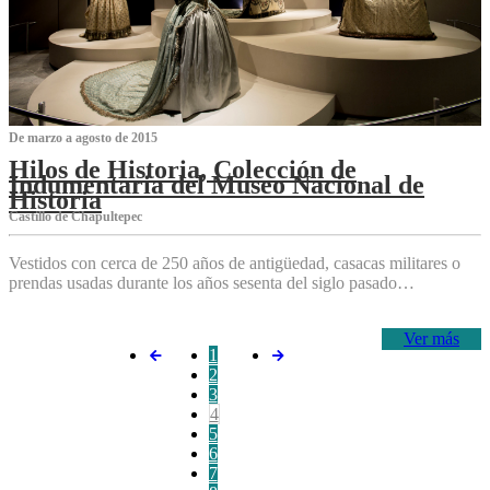
De marzo a agosto de 2015
Hilos de Historia, Colección de
Indumentaria del Museo Nacional de
Historia
Castillo de Chapultepec
Vestidos con cerca de 250 años de antigüedad, casacas militares o
prendas usadas durante los años sesenta del siglo pasado…
Ver más
1
2
3
4
5
6
7