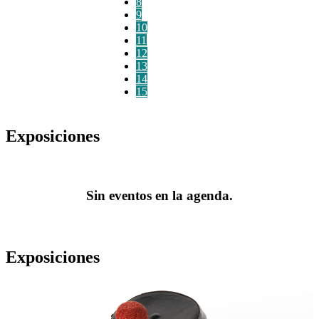
8
9
10
11
12
13
14
15
Exposiciones
Sin eventos en la agenda.
Exposiciones