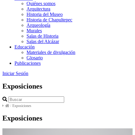
Quiénes somos
Arquitectura
Historia del Museo
Historia de Chapultepec
Arqueología
Murales
Salas de Historia
Salas del Alcázar
Educación
Materiales de divulgación
Glosario
Publicaciones
Iniciar Sesión
Exposiciones
/
Exposiciones
Exposiciones