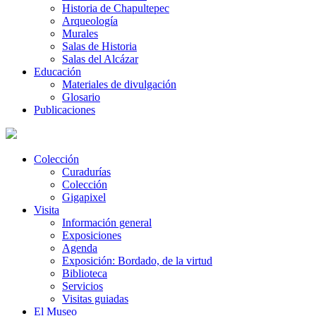
Historia de Chapultepec
Arqueología
Murales
Salas de Historia
Salas del Alcázar
Educación
Materiales de divulgación
Glosario
Publicaciones
Colección
Curadurías
Colección
Gigapixel
Visita
Información general
Exposiciones
Agenda
Exposición: Bordado, de la virtud
Biblioteca
Servicios
Visitas guiadas
El Museo