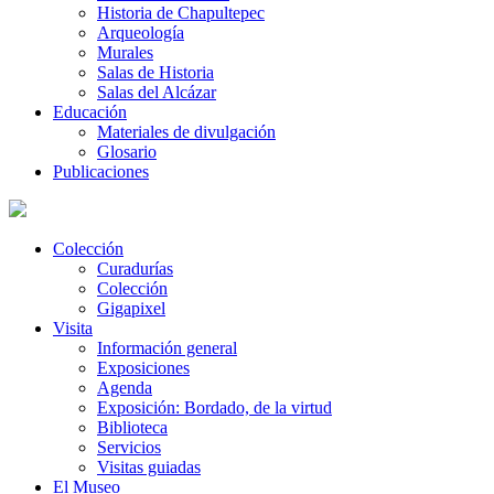
Historia de Chapultepec
Arqueología
Murales
Salas de Historia
Salas del Alcázar
Educación
Materiales de divulgación
Glosario
Publicaciones
Colección
Curadurías
Colección
Gigapixel
Visita
Información general
Exposiciones
Agenda
Exposición: Bordado, de la virtud
Biblioteca
Servicios
Visitas guiadas
El Museo