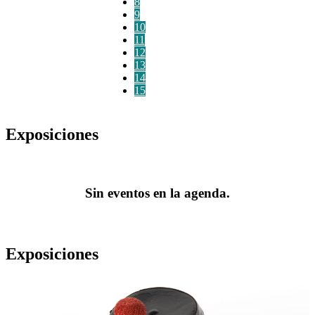
8
9
10
11
12
13
14
15
Exposiciones
Sin eventos en la agenda.
Exposiciones