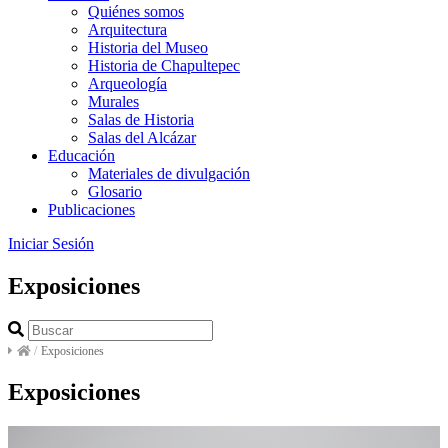
Quiénes somos
Arquitectura
Historia del Museo
Historia de Chapultepec
Arqueología
Murales
Salas de Historia
Salas del Alcázar
Educación
Materiales de divulgación
Glosario
Publicaciones
Iniciar Sesión
Exposiciones
/
Exposiciones
Exposiciones