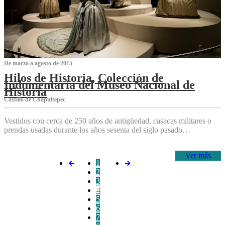
De marzo a agosto de 2015
Hilos de Historia, Colección de
Indumentaria del Museo Nacional de
Historia
Castillo de Chapultepec
Vestidos con cerca de 250 años de antigüedad, casacas militares o
prendas usadas durante los años sesenta del siglo pasado…
Ver más
1
2
3
4
5
6
7