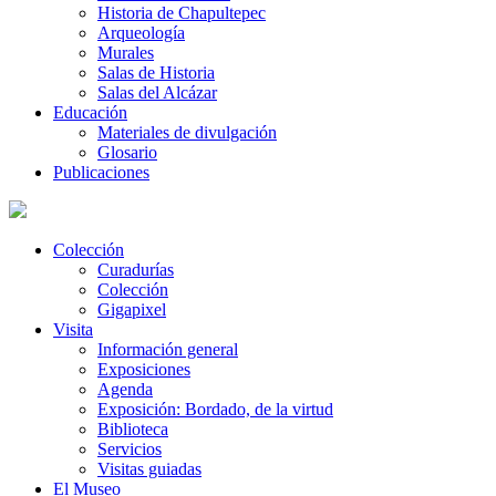
Historia de Chapultepec
Arqueología
Murales
Salas de Historia
Salas del Alcázar
Educación
Materiales de divulgación
Glosario
Publicaciones
Colección
Curadurías
Colección
Gigapixel
Visita
Información general
Exposiciones
Agenda
Exposición: Bordado, de la virtud
Biblioteca
Servicios
Visitas guiadas
El Museo