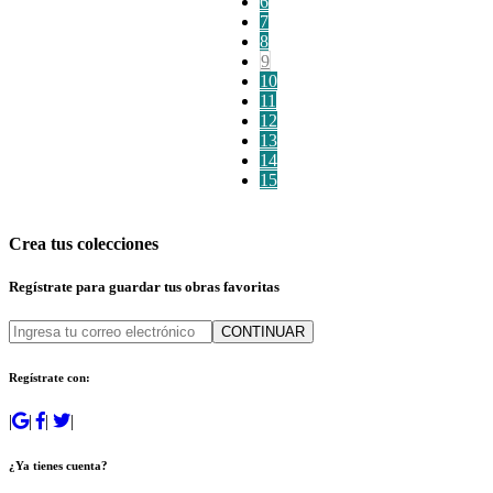
6
7
8
9
10
11
12
13
14
15
Crea tus colecciones
Regístrate para guardar tus obras favoritas
CONTINUAR
Regístrate con:
|
|
|
|
¿Ya tienes cuenta?