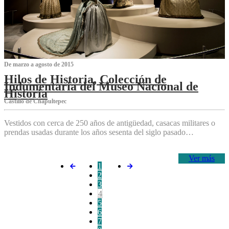
De marzo a agosto de 2015
Hilos de Historia, Colección de
Indumentaria del Museo Nacional de
Historia
Castillo de Chapultepec
Vestidos con cerca de 250 años de antigüedad, casacas militares o
prendas usadas durante los años sesenta del siglo pasado…
Ver más
1
2
3
4
5
6
7