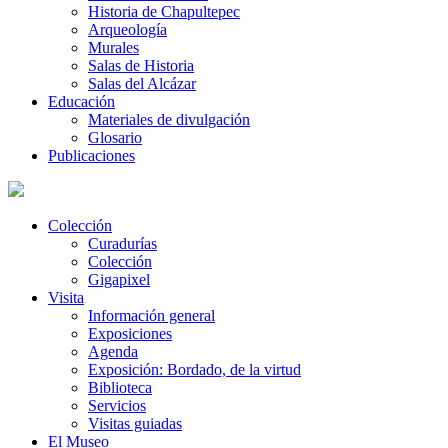
Historia de Chapultepec
Arqueología
Murales
Salas de Historia
Salas del Alcázar
Educación
Materiales de divulgación
Glosario
Publicaciones
Colección
Curadurías
Colección
Gigapixel
Visita
Información general
Exposiciones
Agenda
Exposición: Bordado, de la virtud
Biblioteca
Servicios
Visitas guiadas
El Museo