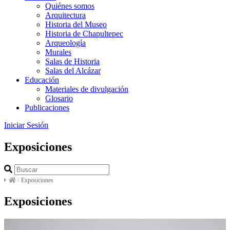
Quiénes somos
Arquitectura
Historia del Museo
Historia de Chapultepec
Arqueología
Murales
Salas de Historia
Salas del Alcázar
Educación
Materiales de divulgación
Glosario
Publicaciones
Iniciar Sesión
Exposiciones
/
Exposiciones
Exposiciones