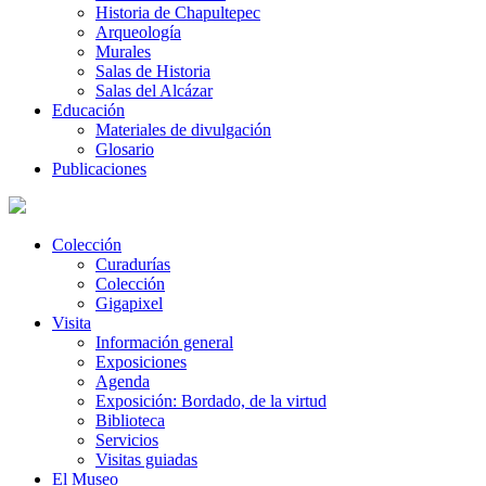
Historia de Chapultepec
Arqueología
Murales
Salas de Historia
Salas del Alcázar
Educación
Materiales de divulgación
Glosario
Publicaciones
Colección
Curadurías
Colección
Gigapixel
Visita
Información general
Exposiciones
Agenda
Exposición: Bordado, de la virtud
Biblioteca
Servicios
Visitas guiadas
El Museo