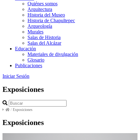
Quiénes somos
Arquitectura
Historia del Museo
Historia de Chapultepec
Arqueología
Murales
Salas de Historia
Salas del Alcázar
Educación
Materiales de divulgación
Glosario
Publicaciones
Iniciar Sesión
Exposiciones
/
Exposiciones
Exposiciones