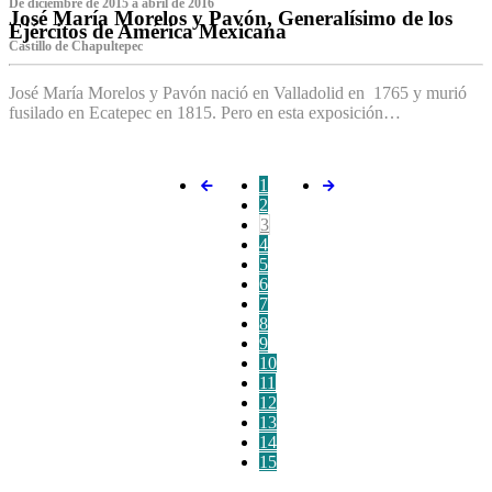
De diciembre de 2015 a abril de 2016
José María Morelos y Pavón, Generalísimo de los
Ejércitos de América Mexicana
C‌astillo de Chapultepec
José María Morelos y Pavón nació en Valladolid en 1765 y murió
fusilado en Ecatepec en 1815. Pero en esta exposición…
1
2
3
4
5
6
7
8
9
10
11
12
13
14
15