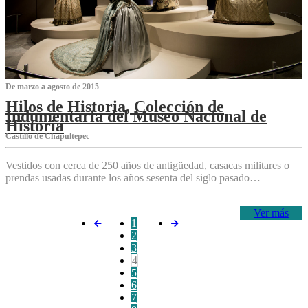
De marzo a agosto de 2015
Hilos de Historia, Colección de
Indumentaria del Museo Nacional de
Historia
Castillo de Chapultepec
Vestidos con cerca de 250 años de antigüedad, casacas militares o
prendas usadas durante los años sesenta del siglo pasado…
Ver más
1
2
3
4
5
6
7