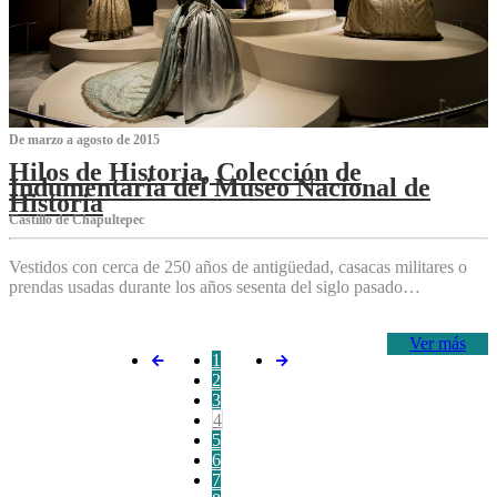
De marzo a agosto de 2015
Hilos de Historia, Colección de
Indumentaria del Museo Nacional de
Historia
Castillo de Chapultepec
Vestidos con cerca de 250 años de antigüedad, casacas militares o
prendas usadas durante los años sesenta del siglo pasado…
Ver más
1
2
3
4
5
6
7