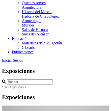
Quiénes somos
Arquitectura
Historia del Museo
Historia de Chapultepec
Arqueología
Murales
Salas de Historia
Salas del Alcázar
Educación
Materiales de divulgación
Glosario
Publicaciones
Iniciar Sesión
Exposiciones
/
Exposiciones
Exposiciones