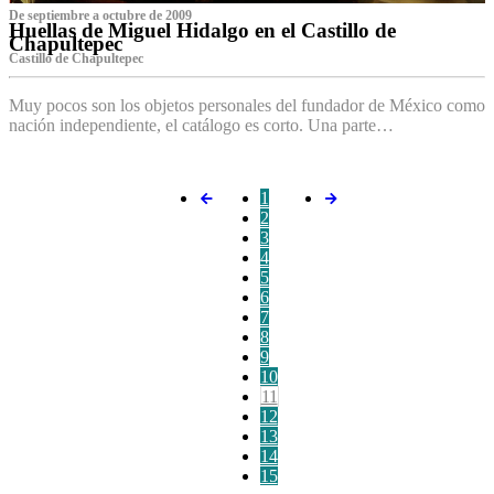
De septiembre a octubre de 2009
Huellas de Miguel Hidalgo en el Castillo de
Chapultepec
Castillo de Chapultepec
Muy pocos son los objetos personales del fundador de México como
nación independiente, el catálogo es corto. Una parte…
1
2
3
4
5
6
7
8
9
10
11
12
13
14
15