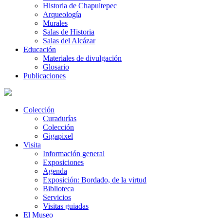
Historia de Chapultepec
Arqueología
Murales
Salas de Historia
Salas del Alcázar
Educación
Materiales de divulgación
Glosario
Publicaciones
Colección
Curadurías
Colección
Gigapixel
Visita
Información general
Exposiciones
Agenda
Exposición: Bordado, de la virtud
Biblioteca
Servicios
Visitas guiadas
El Museo