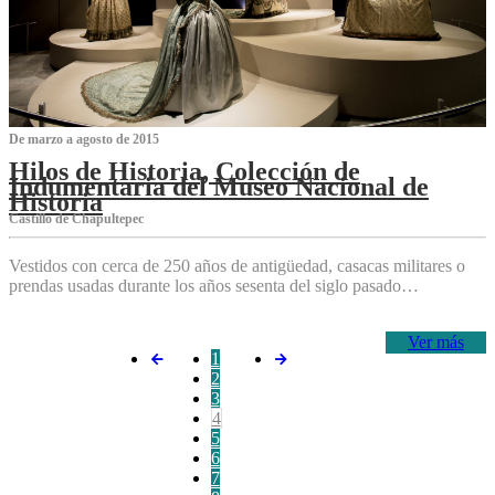
De marzo a agosto de 2015
Hilos de Historia, Colección de
Indumentaria del Museo Nacional de
Historia
Castillo de Chapultepec
Vestidos con cerca de 250 años de antigüedad, casacas militares o
prendas usadas durante los años sesenta del siglo pasado…
Ver más
1
2
3
4
5
6
7