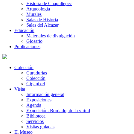
Historia de Chapultepec
Arqueología
Murales
Salas de Historia
Salas del Alcázar
Educación
Materiales de divulgación
Glosario
Publicaciones
Colección
Curadurías
Colección
Gigapixel
Visita
Información general
Exposiciones
Agenda
Exposición: Bordado, de la virtud
Biblioteca
Servicios
Visitas guiadas
El Museo