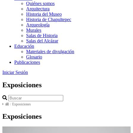
Quiénes somos
Arquitectura
Historia del Museo
Historia de Chapultepec
Arqueología
Murales
Salas de Historia
Salas del Alcázar
Educación
Materiales de divulgación
Glosario
Publicaciones
Iniciar Sesión
Exposiciones
/
Exposiciones
Exposiciones