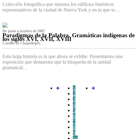
Colección fotográfica que muestra los edificios históricos
representativos de la ciudad de Nueva York y en la que se…
De junio a octubre de 2007
Paradigmas de la Palabra. Gramáticas indígenas de
los siglos XVI, XVII, XVIII
Castillo de Chapultepec
Esta larga historia es la que ahora se exhibe. Presentamos una
exposición que demuestra que la búsqueda de la unidad
gramatical…
1
2
3
4
5
6
7
8
9
10