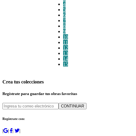
4
5
6
7
8
9
10
11
12
13
14
15
Crea tus colecciones
Regístrate para guardar tus obras favoritas
CONTINUAR
Regístrate con:
|
|
|
|