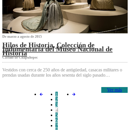
De marzo a agosto de 2015
Hilos de Historia, Colección de
Indumentaria del Museo Nacional de
Historia
Castillo de Chapultepec
Vestidos con cerca de 250 años de antigüedad, casacas militares o
prendas usadas durante los años sesenta del siglo pasado…
Ver más
1
2
3
4
5
6
7