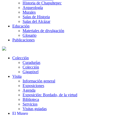
Historia de Chapultepec
Arqueología
Murales
Salas de Historia
Salas del Alcázar
Educación
Materiales de divulgación
Glosario
Publicaciones
Colección
Curadurías
Colección
Gigapixel
Visita
Información general
Exposiciones
Agenda
Exposición: Bordado, de la virtud
Biblioteca
Servicios
Visitas guiadas
El Museo