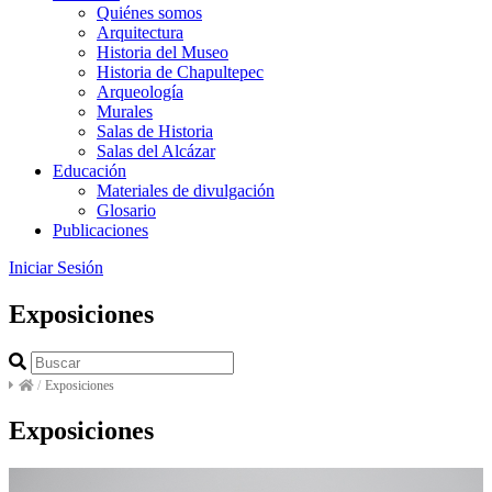
Quiénes somos
Arquitectura
Historia del Museo
Historia de Chapultepec
Arqueología
Murales
Salas de Historia
Salas del Alcázar
Educación
Materiales de divulgación
Glosario
Publicaciones
Iniciar Sesión
Exposiciones
/
Exposiciones
Exposiciones