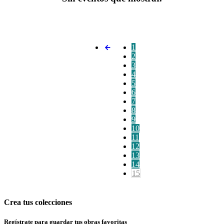
1
2
3
4
5
6
7
8
9
10
11
12
13
14
15
Crea tus colecciones
Regístrate para guardar tus obras favoritas