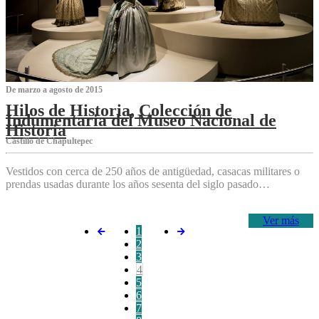
De marzo a agosto de 2015
Hilos de Historia, Colección de
Indumentaria del Museo Nacional de
Historia
Castillo de Chapultepec
Vestidos con cerca de 250 años de antigüedad, casacas militares o
prendas usadas durante los años sesenta del siglo pasado…
Ver más
1
2
3
4
5
6
7