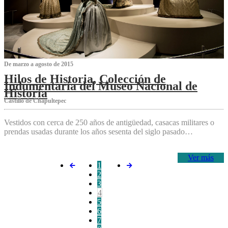
De marzo a agosto de 2015
Hilos de Historia, Colección de
Indumentaria del Museo Nacional de
Historia
Castillo de Chapultepec
Vestidos con cerca de 250 años de antigüedad, casacas militares o
prendas usadas durante los años sesenta del siglo pasado…
Ver más
1
2
3
4
5
6
7