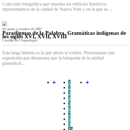
Colección fotográfica que muestra los edificios históricos
representativos de la ciudad de Nueva York y en la que se…
De junio a octubre de 2007
Paradigmas de la Palabra. Gramáticas indígenas de
los siglos XVI, XVII, XVIII
Castillo de Chapultepec
Esta larga historia es la que ahora se exhibe. Presentamos una
exposición que demuestra que la búsqueda de la unidad
gramatical…
1
2
3
4
5
6
7
8
9
10