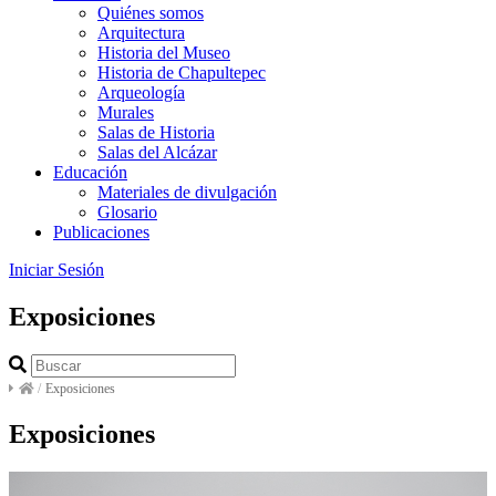
Quiénes somos
Arquitectura
Historia del Museo
Historia de Chapultepec
Arqueología
Murales
Salas de Historia
Salas del Alcázar
Educación
Materiales de divulgación
Glosario
Publicaciones
Iniciar Sesión
Exposiciones
/
Exposiciones
Exposiciones