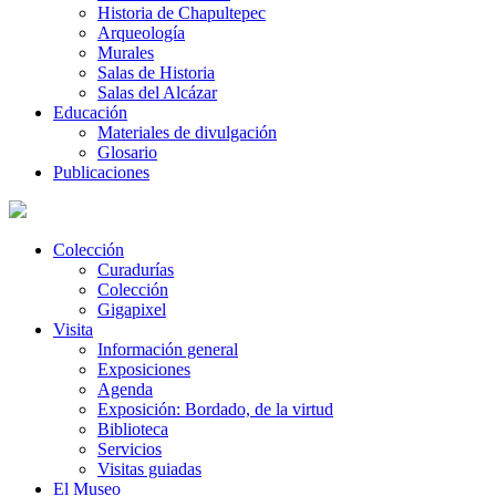
Historia de Chapultepec
Arqueología
Murales
Salas de Historia
Salas del Alcázar
Educación
Materiales de divulgación
Glosario
Publicaciones
Colección
Curadurías
Colección
Gigapixel
Visita
Información general
Exposiciones
Agenda
Exposición: Bordado, de la virtud
Biblioteca
Servicios
Visitas guiadas
El Museo