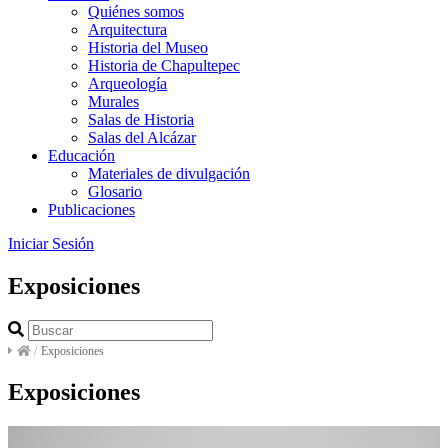
Quiénes somos
Arquitectura
Historia del Museo
Historia de Chapultepec
Arqueología
Murales
Salas de Historia
Salas del Alcázar
Educación
Materiales de divulgación
Glosario
Publicaciones
Iniciar Sesión
Exposiciones
/
Exposiciones
Exposiciones