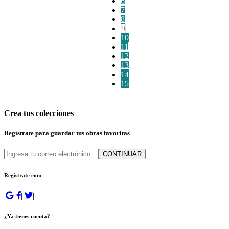
6
7
8
9
10
11
12
13
14
15
Crea tus colecciones
Regístrate para guardar tus obras favoritas
CONTINUAR
Regístrate con:
|
|
|
|
¿Ya tienes cuenta?