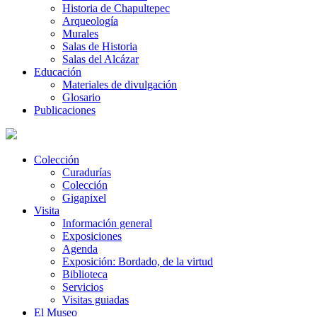
Historia de Chapultepec
Arqueología
Murales
Salas de Historia
Salas del Alcázar
Educación
Materiales de divulgación
Glosario
Publicaciones
Colección
Curadurías
Colección
Gigapixel
Visita
Información general
Exposiciones
Agenda
Exposición: Bordado, de la virtud
Biblioteca
Servicios
Visitas guiadas
El Museo