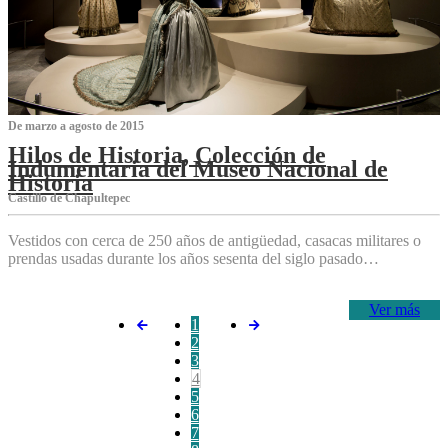
De marzo a agosto de 2015
Hilos de Historia, Colección de
Indumentaria del Museo Nacional de
Historia
Castillo de Chapultepec
Vestidos con cerca de 250 años de antigüedad, casacas militares o
prendas usadas durante los años sesenta del siglo pasado…
Ver más
1
2
3
4
5
6
7