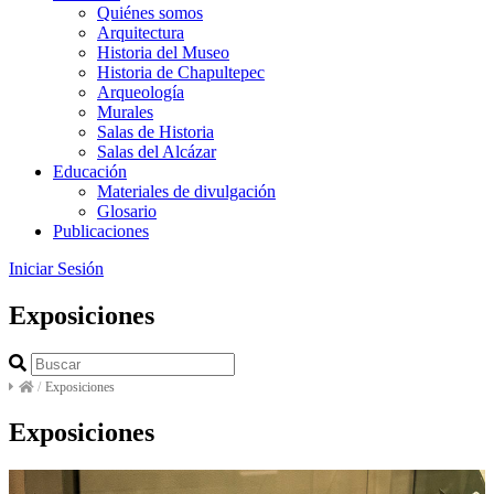
Quiénes somos
Arquitectura
Historia del Museo
Historia de Chapultepec
Arqueología
Murales
Salas de Historia
Salas del Alcázar
Educación
Materiales de divulgación
Glosario
Publicaciones
Iniciar Sesión
Exposiciones
/
Exposiciones
Exposiciones