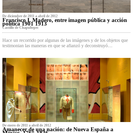
De diciembre de 2011 a abril de 2012
Francisco I. Madero, entre imagen pública y acción
política 1901 1913
Castillo de Chapultepec
Hace un recorrido por algunas de las imágenes y de los objetos que
testimonian las maneras en que se afianzó y deconstruyó…
De enero de 2011 a abril de 2012
Amanecer de una nación: de Nueva España a
México, 1765-1836