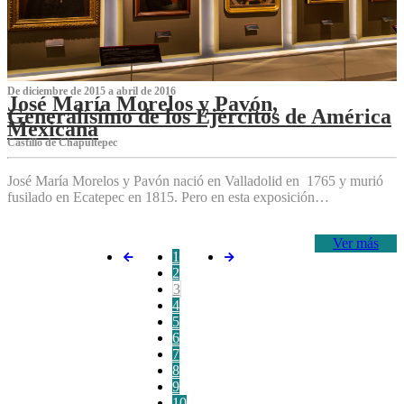
De diciembre de 2015 a abril de 2016
José María Morelos y Pavón,
Generalísimo de los Ejércitos de América
Mexicana
C‌astillo de Chapultepec
José María Morelos y Pavón nació en Valladolid en 1765 y murió
fusilado en Ecatepec en 1815. Pero en esta exposición…
Ver más
1
2
3
4
5
6
7
8
9
10