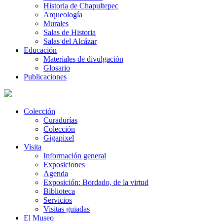
Historia de Chapultepec
Arqueología
Murales
Salas de Historia
Salas del Alcázar
Educación
Materiales de divulgación
Glosario
Publicaciones
Colección
Curadurías
Colección
Gigapixel
Visita
Información general
Exposiciones
Agenda
Exposición: Bordado, de la virtud
Biblioteca
Servicios
Visitas guiadas
El Museo