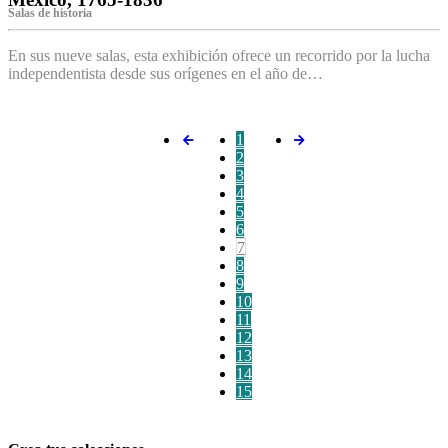
Salas de historia
En sus nueve salas, esta exhibición ofrece un recorrido por la lucha
independentista desde sus orígenes en el año de…
1
2
3
4
5
6
7
8
9
10
11
12
13
14
15