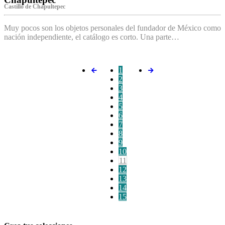
Castillo de Chapultepec
Muy pocos son los objetos personales del fundador de México como
nación independiente, el catálogo es corto. Una parte…
1
2
3
4
5
6
7
8
9
10
11
12
13
14
15