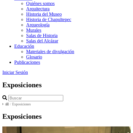
Quiénes somos
Arquitectura
Historia del Museo
Historia de Chapultepec
Arqueología
Murales
Salas de Historia
Salas del Alcázar
Educación
Materiales de divulgación
Glosario
Publicaciones
Iniciar Sesión
Exposiciones
/
Exposiciones
Exposiciones