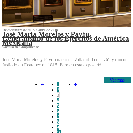
De diciembre de 2015 a abril de 2016
José María Morelos y Pavón,
Generalísimo de los Ejércitos de América
Mexicana
C‌astillo de Chapultepec
José María Morelos y Pavón nació en Valladolid en 1765 y murió
fusilado en Ecatepec en 1815. Pero en esta exposición…
Ver más
1
2
3
4
5
6
7
8
9
10