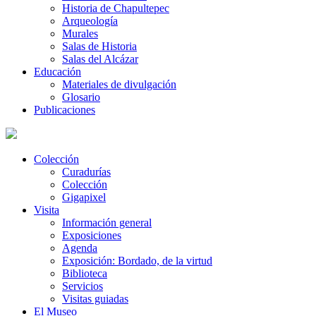
Historia de Chapultepec
Arqueología
Murales
Salas de Historia
Salas del Alcázar
Educación
Materiales de divulgación
Glosario
Publicaciones
Colección
Curadurías
Colección
Gigapixel
Visita
Información general
Exposiciones
Agenda
Exposición: Bordado, de la virtud
Biblioteca
Servicios
Visitas guiadas
El Museo