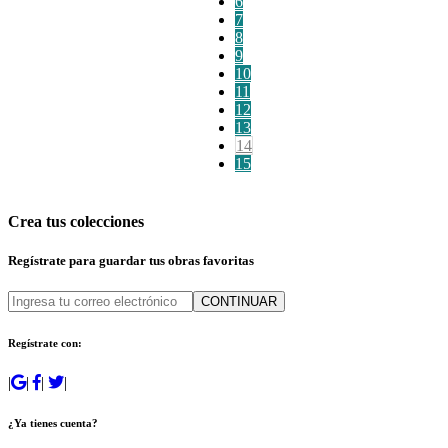
6
7
8
9
10
11
12
13
14
15
Crea tus colecciones
Regístrate para guardar tus obras favoritas
CONTINUAR
Regístrate con:
|
|
|
|
¿Ya tienes cuenta?