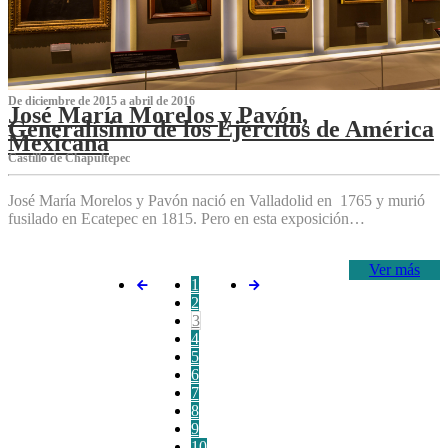
De diciembre de 2015 a abril de 2016
José María Morelos y Pavón,
Generalísimo de los Ejércitos de América
Mexicana
C‌astillo de Chapultepec
José María Morelos y Pavón nació en Valladolid en 1765 y murió
fusilado en Ecatepec en 1815. Pero en esta exposición…
Ver más
1
2
3
4
5
6
7
8
9
10