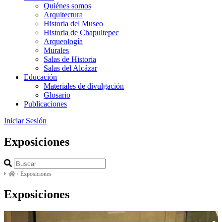
Quiénes somos
Arquitectura
Historia del Museo
Historia de Chapultepec
Arqueología
Murales
Salas de Historia
Salas del Alcázar
Educación
Materiales de divulgación
Glosario
Publicaciones
Iniciar Sesión
Exposiciones
/
Exposiciones
Exposiciones