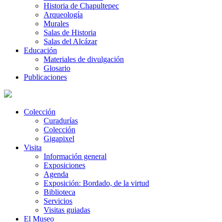
Historia de Chapultepec
Arqueología
Murales
Salas de Historia
Salas del Alcázar
Educación
Materiales de divulgación
Glosario
Publicaciones
Colección
Curadurías
Colección
Gigapixel
Visita
Información general
Exposiciones
Agenda
Exposición: Bordado, de la virtud
Biblioteca
Servicios
Visitas guiadas
El Museo