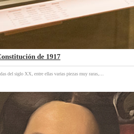
Constitución de 1917
das del siglo XX, entre ellas varias piezas muy raras,…