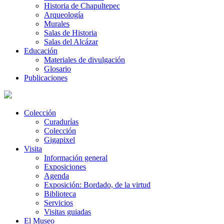
Historia de Chapultepec
Arqueología
Murales
Salas de Historia
Salas del Alcázar
Educación
Materiales de divulgación
Glosario
Publicaciones
Colección
Curadurías
Colección
Gigapixel
Visita
Información general
Exposiciones
Agenda
Exposición: Bordado, de la virtud
Biblioteca
Servicios
Visitas guiadas
El Museo