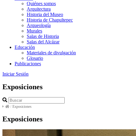
Quiénes somos
Arquitectura
Historia del Museo
Historia de Chapultepec
Arqueología
Murales
Salas de Historia
Salas del Alcázar
Educación
Materiales de divulgación
Glosario
Publicaciones
Iniciar Sesión
Exposiciones
/
Exposiciones
Exposiciones