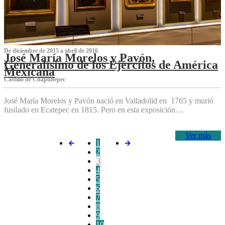
De diciembre de 2015 a abril de 2016
José María Morelos y Pavón,
Generalísimo de los Ejércitos de América
Mexicana
C‌astillo de Chapultepec
José María Morelos y Pavón nació en Valladolid en 1765 y murió
fusilado en Ecatepec en 1815. Pero en esta exposición…
Ver más
1
2
3
4
5
6
7
8
9
10