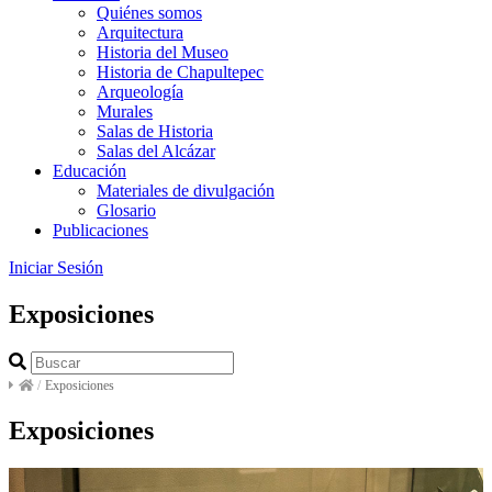
Quiénes somos
Arquitectura
Historia del Museo
Historia de Chapultepec
Arqueología
Murales
Salas de Historia
Salas del Alcázar
Educación
Materiales de divulgación
Glosario
Publicaciones
Iniciar Sesión
Exposiciones
/
Exposiciones
Exposiciones