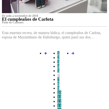
De julio a noviembre de 2018
El cumpleaños de Carlota
Patio de Cañones
Esta muestra recrea, de manera lúdica, el cumpleaños de Carlota,
esposa de Maximiliano de Habsburgo, quien pasó sus dos…
1
2
3
4
5
6
7
8
9
10
11
12
13