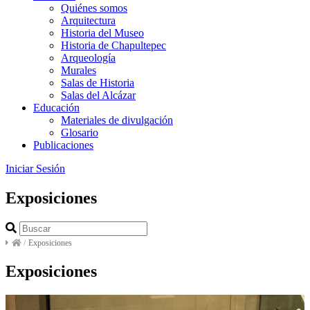
Quiénes somos
Arquitectura
Historia del Museo
Historia de Chapultepec
Arqueología
Murales
Salas de Historia
Salas del Alcázar
Educación
Materiales de divulgación
Glosario
Publicaciones
Iniciar Sesión
Exposiciones
/
Exposiciones
Exposiciones