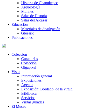
Historia de Chapultepec
Arqueología
Murales
Salas de Historia
Salas del Alcázar
Educación
Materiales de divulgación
Glosario
Publicaciones
Colección
Curadurías
Colección
Gigapixel
Visita
Información general
Exposiciones
Agenda
Exposición: Bordado, de la virtud
Biblioteca
Servicios
Visitas guiadas
El Museo