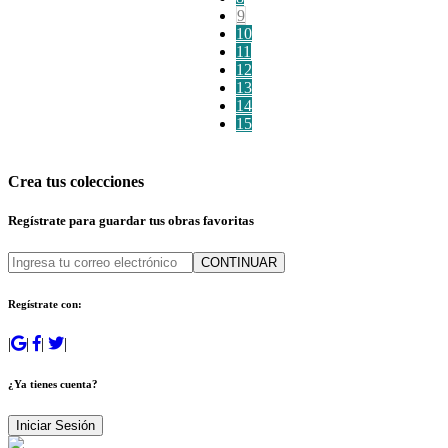
9
10
11
12
13
14
15
Crea tus colecciones
Regístrate para guardar tus obras favoritas
CONTINUAR
Regístrate con:
|
|
|
|
¿Ya tienes cuenta?
Iniciar Sesión