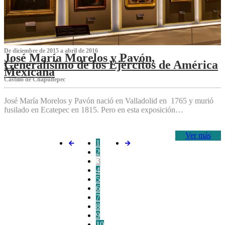
De diciembre de 2015 a abril de 2016
José María Morelos y Pavón,
Generalísimo de los Ejércitos de América
Mexicana
C‌astillo de Chapultepec
José María Morelos y Pavón nació en Valladolid en 1765 y murió
fusilado en Ecatepec en 1815. Pero en esta exposición…
Ver más
1
2
3
4
5
6
7
8
9
10