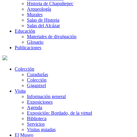
Historia de Chapultepec
Arqueología
Murales
Salas de Historia
Salas del Alcázar
Educación
Materiales de divulgación
Glosario
Publicaciones
Colección
Curadurías
Colección
Gigapixel
Visita
Información general
Exposiciones
Agenda
Exposición: Bordado, de la virtud
Biblioteca
Servicios
Visitas guiadas
El Museo