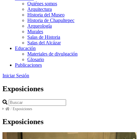
Quiénes somos
Arquitectura
Historia del Museo
Historia de Chapultepec
Arqueología
Murales
Salas de Historia
Salas del Alcázar
Educación
Materiales de divulgación
Glosario
Publicaciones
Iniciar Sesión
Exposiciones
/
Exposiciones
Exposiciones