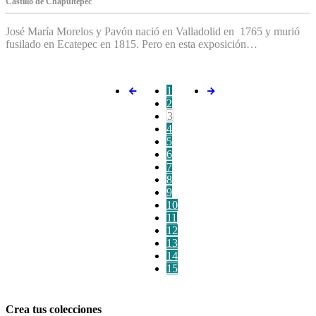
C‌astillo de Chapultepec
José María Morelos y Pavón nació en Valladolid en 1765 y murió
fusilado en Ecatepec en 1815. Pero en esta exposición…
1
2
3
4
5
6
7
8
9
10
11
12
13
14
15
Crea tus colecciones