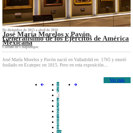
De diciembre de 2015 a abril de 2016
José María Morelos y Pavón,
Generalísimo de los Ejércitos de América
Mexicana
C‌astillo de Chapultepec
José María Morelos y Pavón nació en Valladolid en 1765 y murió
fusilado en Ecatepec en 1815. Pero en esta exposición…
Ver más
1
2
3
4
5
6
7
8
9
10