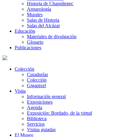
Historia de Chapultepec
Arqueología
Murales
Salas de Historia
Salas del Alcázar
Educación
Materiales de divulgación
Glosario
Publicaciones
Colección
Curadurías
Colección
Gigapixel
Visita
Información general
Exposiciones
Agenda
Exposición: Bordado, de la virtud
Biblioteca
Servicios
Visitas guiadas
El Museo