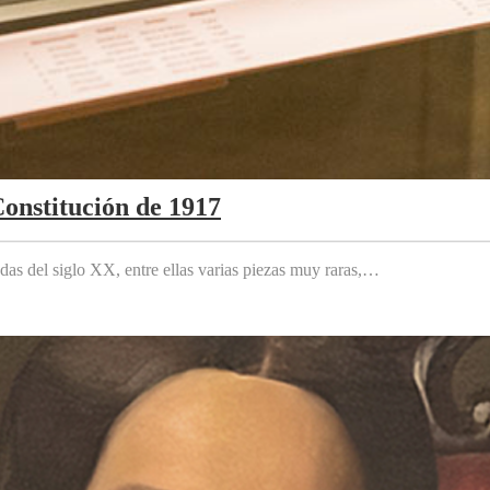
Constitución de 1917
das del siglo XX, entre ellas varias piezas muy raras,…