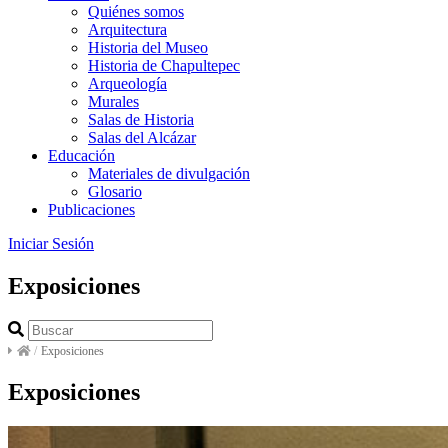
Quiénes somos
Arquitectura
Historia del Museo
Historia de Chapultepec
Arqueología
Murales
Salas de Historia
Salas del Alcázar
Educación
Materiales de divulgación
Glosario
Publicaciones
Iniciar Sesión
Exposiciones
/
Exposiciones
Exposiciones