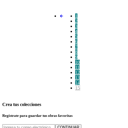
1
2
3
4
5
6
7
8
9
10
11
12
13
14
15
Crea tus colecciones
Regístrate para guardar tus obras favoritas
CONTINUAR