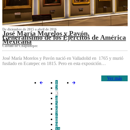
De diciembre de 2015 a abril de 2016
José María Morelos y Pavón,
Generalísimo de los Ejércitos de América
Mexicana
C‌astillo de Chapultepec
José María Morelos y Pavón nació en Valladolid en 1765 y murió
fusilado en Ecatepec en 1815. Pero en esta exposición…
Ver más
1
2
3
4
5
6
7
8
9
10