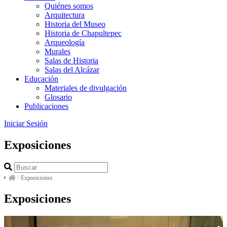
Quiénes somos
Arquitectura
Historia del Museo
Historia de Chapultepec
Arqueología
Murales
Salas de Historia
Salas del Alcázar
Educación
Materiales de divulgación
Glosario
Publicaciones
Iniciar Sesión
Exposiciones
/
Exposiciones
Exposiciones