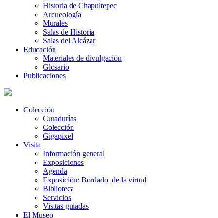
Historia de Chapultepec
Arqueología
Murales
Salas de Historia
Salas del Alcázar
Educación
Materiales de divulgación
Glosario
Publicaciones
Colección
Curadurías
Colección
Gigapixel
Visita
Información general
Exposiciones
Agenda
Exposición: Bordado, de la virtud
Biblioteca
Servicios
Visitas guiadas
El Museo