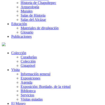
Historia de Chapultepec
Arqueología
Murales
Salas de Historia
Salas del Alcázar
Educación
Materiales de divulgación
Glosario
Publicaciones
Colección
Curadurías
Colección
Gigapixel
Visita
Información general
Exposiciones
Agenda
Exposición: Bordado, de la virtud
Biblioteca
Servicios
Visitas guiadas
El Museo