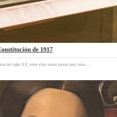
Constitución de 1917
das del siglo XX, entre ellas varias piezas muy raras,…