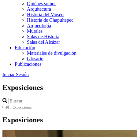
Quiénes somos
Arquitectura
Historia del Museo
Historia de Chapultepec
Arqueología
Murales
Salas de Historia
Salas del Alcázar
Educación
Materiales de divulgación
Glosario
Publicaciones
Iniciar Sesión
Exposiciones
/
Exposiciones
Exposiciones