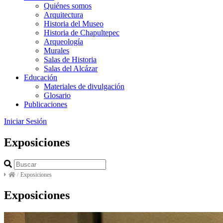
Quiénes somos
Arquitectura
Historia del Museo
Historia de Chapultepec
Arqueología
Murales
Salas de Historia
Salas del Alcázar
Educación
Materiales de divulgación
Glosario
Publicaciones
Iniciar Sesión
Exposiciones
/
Exposiciones
Exposiciones