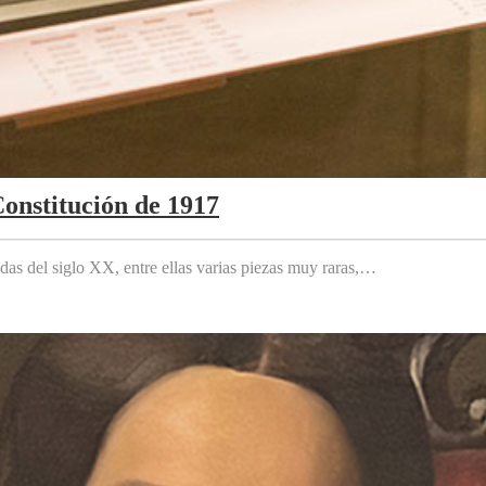
Constitución de 1917
das del siglo XX, entre ellas varias piezas muy raras,…