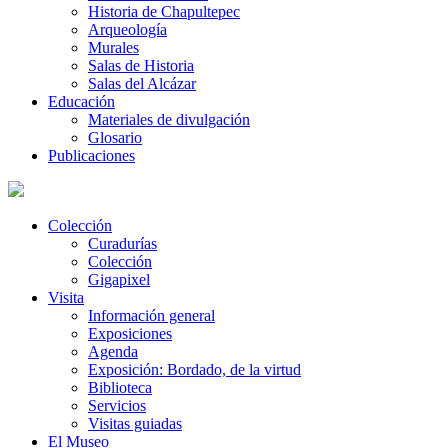
Historia de Chapultepec
Arqueología
Murales
Salas de Historia
Salas del Alcázar
Educación
Materiales de divulgación
Glosario
Publicaciones
Colección
Curadurías
Colección
Gigapixel
Visita
Información general
Exposiciones
Agenda
Exposición: Bordado, de la virtud
Biblioteca
Servicios
Visitas guiadas
El Museo