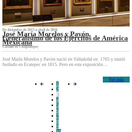
De diciembre de 2015 a abril de 2016
José María Morelos y Pavón,
Generalísimo de los Ejércitos de América
Mexicana
C‌astillo de Chapultepec
José María Morelos y Pavón nació en Valladolid en 1765 y murió
fusilado en Ecatepec en 1815. Pero en esta exposición…
Ver más
1
2
3
4
5
6
7
8
9
10