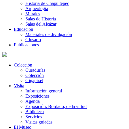
Historia de Chapultepec
Arqueología
Murales
Salas de Historia
Salas del Alcázar
Educación
Materiales de divulgación
Glosario
Publicaciones
Colección
Curadurías
Colección
Gigapixel
Visita
Información general
Exposiciones
Agenda
Exposición: Bordado, de la virtud
Biblioteca
Servicios
Visitas guiadas
El Museo