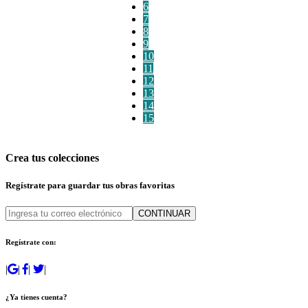
6
7
8
9
10
11
12
13
14
15
Crea tus colecciones
Regístrate para guardar tus obras favoritas
CONTINUAR
Regístrate con:
|
|
|
|
¿Ya tienes cuenta?