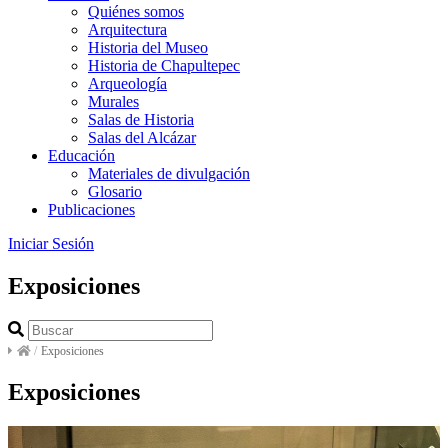
Quiénes somos
Arquitectura
Historia del Museo
Historia de Chapultepec
Arqueología
Murales
Salas de Historia
Salas del Alcázar
Educación
Materiales de divulgación
Glosario
Publicaciones
Iniciar Sesión
Exposiciones
/
Exposiciones
Exposiciones