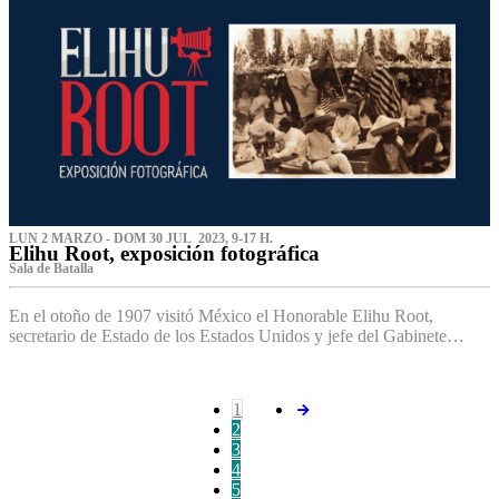
LUN 2 MARZO - DOM 30 JUL 2023, 9-17 H.
Elihu Root, exposición fotográfica
Sala de Batalla
En el otoño de 1907 visitó México el Honorable Elihu Root,
secretario de Estado de los Estados Unidos y jefe del Gabinete…
1
2
3
4
5