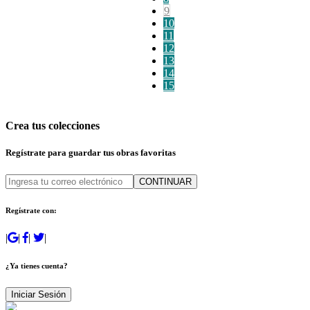
9
10
11
12
13
14
15
Crea tus colecciones
Regístrate para guardar tus obras favoritas
CONTINUAR
Regístrate con:
|
|
|
|
¿Ya tienes cuenta?
Iniciar Sesión