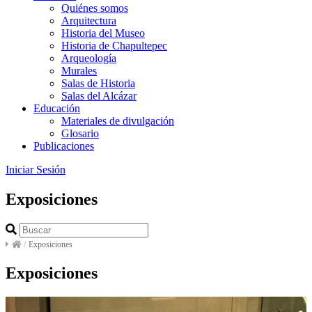
Quiénes somos
Arquitectura
Historia del Museo
Historia de Chapultepec
Arqueología
Murales
Salas de Historia
Salas del Alcázar
Educación
Materiales de divulgación
Glosario
Publicaciones
Iniciar Sesión
Exposiciones
/
Exposiciones
Exposiciones