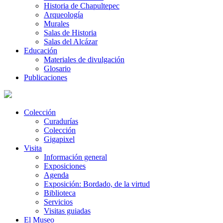
Historia de Chapultepec
Arqueología
Murales
Salas de Historia
Salas del Alcázar
Educación
Materiales de divulgación
Glosario
Publicaciones
Colección
Curadurías
Colección
Gigapixel
Visita
Información general
Exposiciones
Agenda
Exposición: Bordado, de la virtud
Biblioteca
Servicios
Visitas guiadas
El Museo