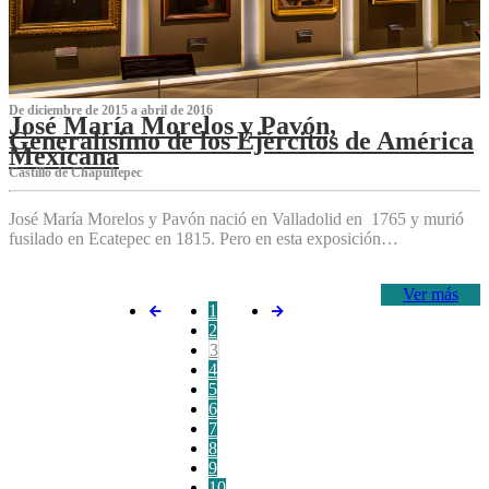
De diciembre de 2015 a abril de 2016
José María Morelos y Pavón,
Generalísimo de los Ejércitos de América
Mexicana
C‌astillo de Chapultepec
José María Morelos y Pavón nació en Valladolid en 1765 y murió
fusilado en Ecatepec en 1815. Pero en esta exposición…
Ver más
1
2
3
4
5
6
7
8
9
10