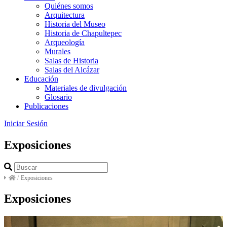
Quiénes somos
Arquitectura
Historia del Museo
Historia de Chapultepec
Arqueología
Murales
Salas de Historia
Salas del Alcázar
Educación
Materiales de divulgación
Glosario
Publicaciones
Iniciar Sesión
Exposiciones
/
Exposiciones
Exposiciones