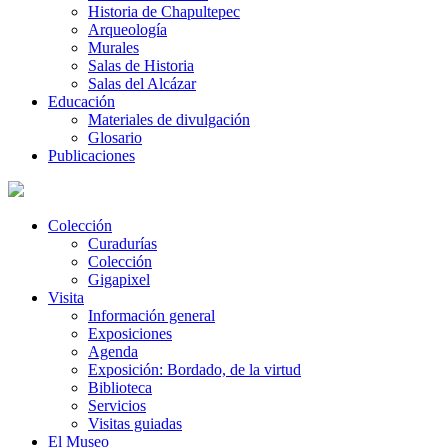
Historia de Chapultepec
Arqueología
Murales
Salas de Historia
Salas del Alcázar
Educación
Materiales de divulgación
Glosario
Publicaciones
Colección
Curadurías
Colección
Gigapixel
Visita
Información general
Exposiciones
Agenda
Exposición: Bordado, de la virtud
Biblioteca
Servicios
Visitas guiadas
El Museo