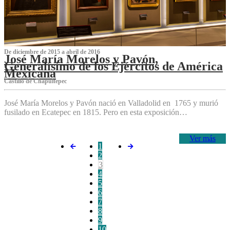
De diciembre de 2015 a abril de 2016
José María Morelos y Pavón,
Generalísimo de los Ejércitos de América
Mexicana
C‌astillo de Chapultepec
José María Morelos y Pavón nació en Valladolid en 1765 y murió
fusilado en Ecatepec en 1815. Pero en esta exposición…
Ver más
1
2
3
4
5
6
7
8
9
10