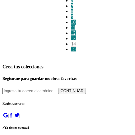
6
7
8
9
10
11
12
13
14
15
Crea tus colecciones
Regístrate para guardar tus obras favoritas
CONTINUAR
Regístrate con:
|
|
|
|
¿Ya tienes cuenta?