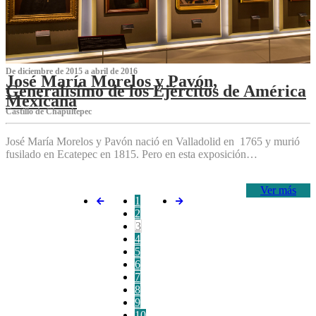
De diciembre de 2015 a abril de 2016
José María Morelos y Pavón,
Generalísimo de los Ejércitos de América
Mexicana
C‌astillo de Chapultepec
José María Morelos y Pavón nació en Valladolid en 1765 y murió
fusilado en Ecatepec en 1815. Pero en esta exposición…
Ver más
1
2
3
4
5
6
7
8
9
10