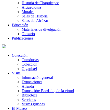
Historia de Chapultepec
Arqueología
Murales
Salas de Historia
Salas del Alcázar
Educación
Materiales de divulgación
Glosario
Publicaciones
Colección
Curadurías
Colección
Gigapixel
Visita
Información general
Exposiciones
Agenda
Exposición: Bordado, de la virtud
Biblioteca
Servicios
Visitas guiadas
El Museo