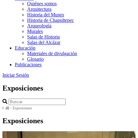
Quiénes somos
Arquitectura
Historia del Museo
Historia de Chapultepec
Arqueología
Murales
Salas de Historia
Salas del Alcázar
Educación
Materiales de divulgación
Glosario
Publicaciones
Iniciar Sesión
Exposiciones
/
Exposiciones
Exposiciones