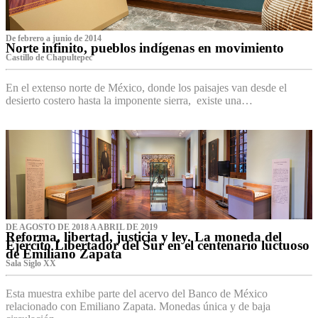
De febrero a junio de 2014
Norte infinito, pueblos indígenas en movimiento
Castillo de Chapultepec
En el extenso norte de México, donde los paisajes van desde el
desierto costero hasta la imponente sierra, existe una…
DE AGOSTO DE 2018 A ABRIL DE 2019
Reforma, libertad, justicia y ley. La moneda del
Ejército Libertador del Sur en el centenario luctuoso
de Emiliano Zapata
Sala Siglo XX
Esta muestra exhibe parte del acervo del Banco de México
relacionado con Emiliano Zapata. Monedas única y de baja