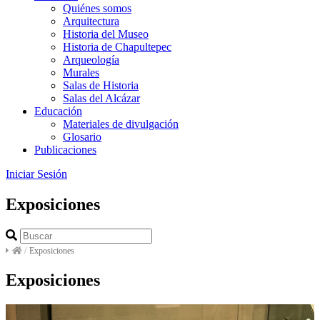
Quiénes somos
Arquitectura
Historia del Museo
Historia de Chapultepec
Arqueología
Murales
Salas de Historia
Salas del Alcázar
Educación
Materiales de divulgación
Glosario
Publicaciones
Iniciar Sesión
Exposiciones
/
Exposiciones
Exposiciones