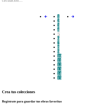
circulación…
1
2
3
4
5
6
7
8
9
10
11
12
13
14
15
Crea tus colecciones
Regístrate para guardar tus obras favoritas