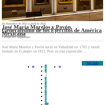
De diciembre de 2015 a abril de 2016
José María Morelos y Pavón,
Generalísimo de los Ejércitos de América
Mexicana
C‌astillo de Chapultepec
José María Morelos y Pavón nació en Valladolid en 1765 y murió
fusilado en Ecatepec en 1815. Pero en esta exposición…
Ver más
1
2
3
4
5
6
7
8
9
10