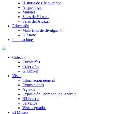
Historia de Chapultepec
Arqueología
Murales
Salas de Historia
Salas del Alcázar
Educación
Materiales de divulgación
Glosario
Publicaciones
Colección
Curadurías
Colección
Gigapixel
Visita
Información general
Exposiciones
Agenda
Exposición: Bordado, de la virtud
Biblioteca
Servicios
Visitas guiadas
El Museo